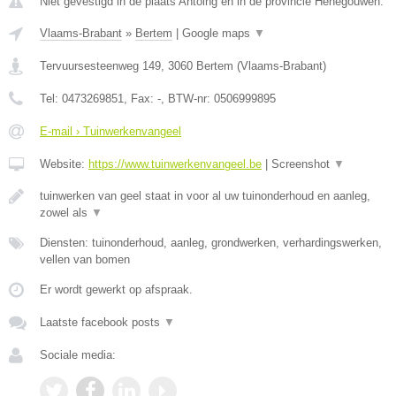
Niet gevestigd in de plaats Antoing en in de provincie Henegouwen.
Vlaams-Brabant
»
Bertem
|
Google maps
▼
Tervuursesteenweg 149
,
3060
Bertem
(
Vlaams-Brabant
)
Tel:
0473269851
, Fax:
-
, BTW-nr:
0506999895
E-mail › Tuinwerkenvangeel
Website:
https://www.tuinwerkenvangeel.be
|
Screenshot
▼
tuinwerken van geel staat in voor al uw tuinonderhoud en aanleg,
zowel als
▼
Diensten: tuinonderhoud, aanleg, grondwerken, verhardingswerken,
vellen van bomen
Er wordt gewerkt op afspraak.
Laatste facebook posts
▼
Sociale media: