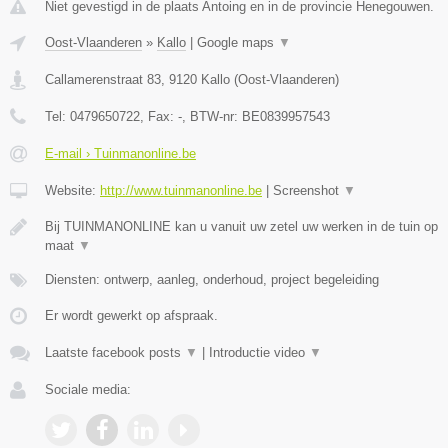
Niet gevestigd in de plaats Antoing en in de provincie Henegouwen.
Oost-Vlaanderen
»
Kallo
|
Google maps
▼
Callamerenstraat 83
,
9120
Kallo
(
Oost-Vlaanderen
)
Tel:
0479650722
, Fax:
-
, BTW-nr:
BE0839957543
E-mail › Tuinmanonline.be
Website:
http://www.tuinmanonline.be
|
Screenshot
▼
Bij TUINMANONLINE kan u vanuit uw zetel uw werken in de tuin op
maat
▼
Diensten: ontwerp, aanleg, onderhoud, project begeleiding
Er wordt gewerkt op afspraak.
Laatste facebook posts
▼
|
Introductie video
▼
Sociale media: