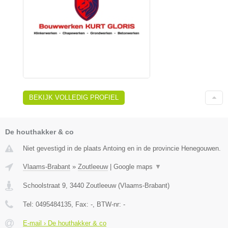
BEKIJK VOLLEDIG PROFIEL
De houthakker & co
Niet gevestigd in de plaats Antoing en in de provincie Henegouwen.
Vlaams-Brabant
»
Zoutleeuw
|
Google maps
▼
Schoolstraat 9
,
3440
Zoutleeuw
(
Vlaams-Brabant
)
Tel:
0495484135
, Fax:
-
, BTW-nr:
-
E-mail › De houthakker & co