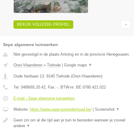
BEKIJK VOLLEDIG PROFIEL
Sepe algemene tuinwerken
Niet gevestigd in de plaats Antoing en in de provincie Henegouwen.
Oost-Vlaanderen
»
Tielrode
|
Google maps
▼
Oude heirbaan 13
,
9140
Tielrode
(
Oost-Vlaanderen
)
Tel:
0489/65.20.42
, Fax:
-
, BTW-nr:
BE 0780.421.022
E-mail › Sepe algemene tuinwerken
Website:
https://www.sepe-tuinonderhoud.be/
|
Screenshot
▼
Geen zin om al die tijd aan je tuin te besteden wanneer je zoveel
andere
▼