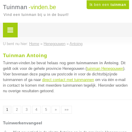
Ik ben een
tuinman
Tuinman
-vinden.be
Vind een tuinman bij u in de buurt!
U bent nu hier:
Home
»
Henegouwen
»
Antoing
Tuinman Antoing
Tuinman-vinden.be bevat helaas nog geen
tuinmannen in Antoing
. Dit
geldt ook voor de gehele provincie Henegouwen (
tuinman Henegouwen
).
Voer bovenaan deze pagina uw postcode in voor de dichtstbijzijnde
tuinmannen of ga naar
direct contact met tuinmannen
om via één e-mail
in contact te komen met meerdere tuinmannen tegelijk. Hieronder worden
nu overige resultaten getoond.
1
2
3
4
5
»
»»
Tuinwerkenvangeel