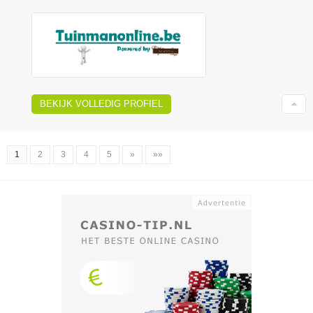
BEKIJK VOLLEDIG PROFIEL
1
2
3
4
5
»
»»