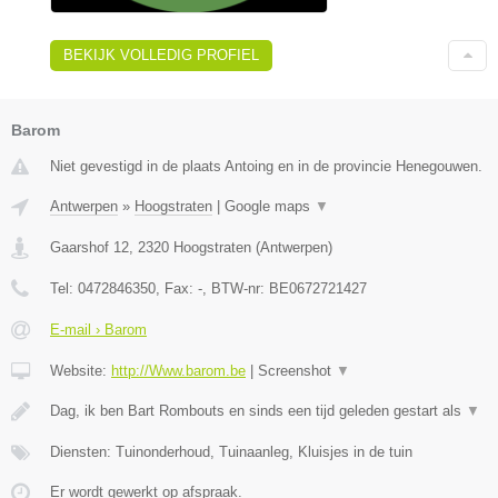
BEKIJK VOLLEDIG PROFIEL
Barom
Niet gevestigd in de plaats Antoing en in de provincie Henegouwen.
Antwerpen
»
Hoogstraten
|
Google maps
▼
Gaarshof 12
,
2320
Hoogstraten
(
Antwerpen
)
Tel:
0472846350
, Fax:
-
, BTW-nr:
BE0672721427
E-mail › Barom
Website:
http://Www.barom.be
|
Screenshot
▼
Dag, ik ben Bart Rombouts en sinds een tijd geleden gestart als
▼
Diensten: Tuinonderhoud, Tuinaanleg, Kluisjes in de tuin
Er wordt gewerkt op afspraak.