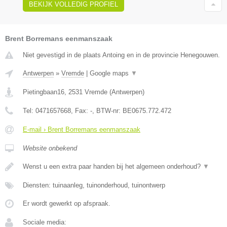
BEKIJK VOLLEDIG PROFIEL
Brent Borremans eenmanszaak
Niet gevestigd in de plaats Antoing en in de provincie Henegouwen.
Antwerpen
»
Vremde
|
Google maps
▼
Pietingbaan16
,
2531
Vremde
(
Antwerpen
)
Tel:
0471657668
, Fax:
-
, BTW-nr:
BE0675.772.472
E-mail › Brent Borremans eenmanszaak
Website onbekend
Wenst u een extra paar handen bij het algemeen onderhoud?
▼
Diensten: tuinaanleg, tuinonderhoud, tuinontwerp
Er wordt gewerkt op afspraak.
Sociale media: