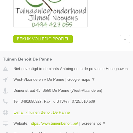
BEKIJK VOLLEDIG PROFIEL
Tuinen Benoit De Panne
Niet gevestigd in de plaats Antoing en in de provincie Henegouwen.
West-Vlaanderen
»
De Panne
|
Google maps
▼
Duinenstraat 43
,
8660
De Panne
(
West-Vlaanderen
)
Tel:
0491898927
, Fax:
-
, BTW-nr:
0725.510.609
E-mail › Tuinen Benoit De Panne
Website:
https://www.tuinenbenoit.be/
|
Screenshot
▼