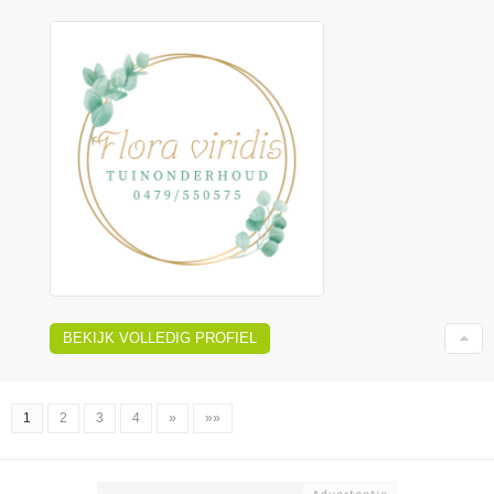
BEKIJK VOLLEDIG PROFIEL
1
2
3
4
»
»»