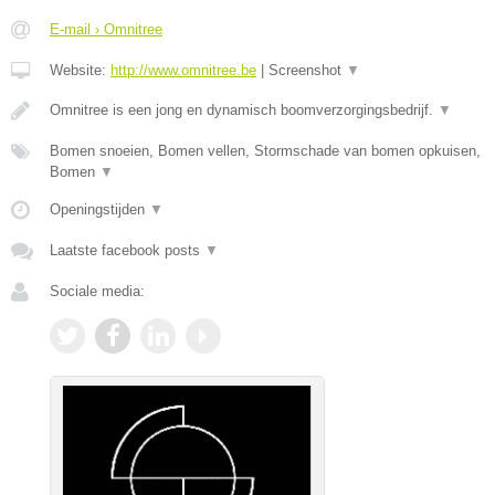
E-mail › Omnitree
Website:
http://www.omnitree.be
|
Screenshot
▼
Omnitree is een jong en dynamisch boomverzorgingsbedrijf.
▼
Bomen snoeien, Bomen vellen, Stormschade van bomen opkuisen,
Bomen
▼
Openingstijden
▼
Laatste facebook posts
▼
Sociale media: