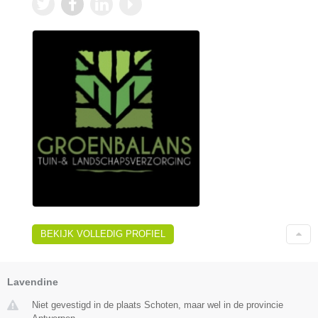
BEKIJK VOLLEDIG PROFIEL
Lavendine
Niet gevestigd in de plaats Schoten, maar wel in de provincie