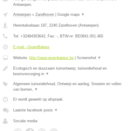
Antwerpen.
Antwerpen
»
Zandhoven
|
Google maps
▼
Herentalsebaan 197
,
2240
Zandhoven
(
Antwerpen
)
Tel:
+32484303642
, Fax:
-
, BTW-nr:
BE0841.051.465
E-mail › GroenBalans
Website:
http://www.groenbalans.be
|
Screenshot
▼
Ecologisch en duurzaam tuinontwerp, tuinonderhoud en
boomverzorging in
▼
Algemeen tuinonderhoud, Ontwerp en aanleg, Snoeien en vellen
van bomen,
▼
Er wordt gewerkt op afspraak.
Laatste facebook posts
▼
Sociale media: