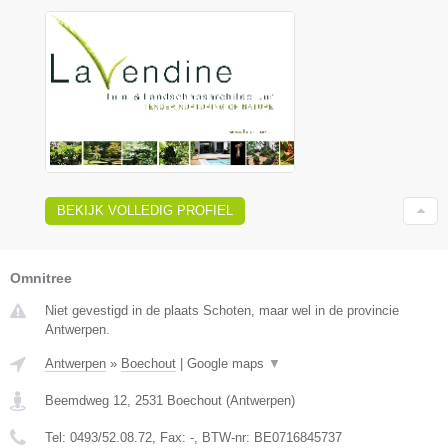
BEKIJK VOLLEDIG PROFIEL
Omnitree
Niet gevestigd in de plaats Schoten, maar wel in de provincie
Antwerpen.
Antwerpen
»
Boechout
|
Google maps
▼
Beemdweg 12
,
2531
Boechout
(
Antwerpen
)
Tel:
0493/52.08.72
, Fax:
-
, BTW-nr:
BE0716845737