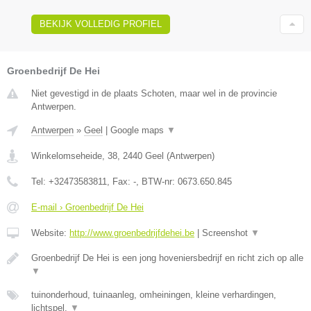
BEKIJK VOLLEDIG PROFIEL
Groenbedrijf De Hei
Niet gevestigd in de plaats Schoten, maar wel in de provincie
Antwerpen.
Antwerpen
»
Geel
|
Google maps
▼
Winkelomseheide, 38
,
2440
Geel
(
Antwerpen
)
Tel:
+32473583811
, Fax:
-
, BTW-nr:
0673.650.845
E-mail › Groenbedrijf De Hei
Website:
http://www.groenbedrijfdehei.be
|
Screenshot
▼
Groenbedrijf De Hei is een jong hoveniersbedrijf en richt zich op alle
▼
tuinonderhoud, tuinaanleg, omheiningen, kleine verhardingen,
lichtspel,
▼