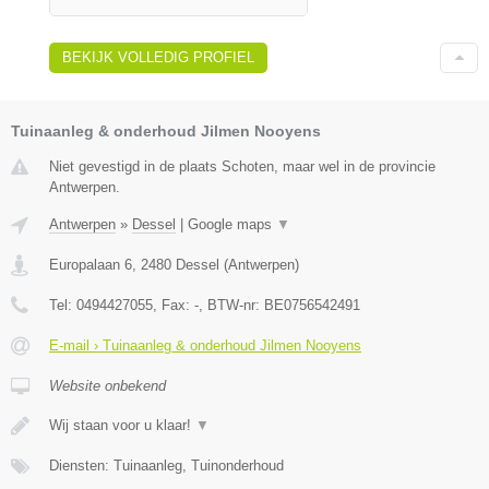
BEKIJK VOLLEDIG PROFIEL
Tuinaanleg & onderhoud Jilmen Nooyens
Niet gevestigd in de plaats Schoten, maar wel in de provincie
Antwerpen.
Antwerpen
»
Dessel
|
Google maps
▼
Europalaan 6
,
2480
Dessel
(
Antwerpen
)
Tel:
0494427055
, Fax:
-
, BTW-nr:
BE0756542491
E-mail › Tuinaanleg & onderhoud Jilmen Nooyens
Website onbekend
Wij staan voor u klaar!
▼
Diensten: Tuinaanleg, Tuinonderhoud