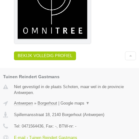
BEKIJK VOLLEDIG PROFIEL
Tuinen Reindert Gastmans
Niet gevestigd in de plaats Schoten, maar wel in de provincie
Antwerpen.
Antwerpen
»
Borgerhout
|
Google maps
▼
Spillemansstraat 18
,
2140
Borgerhout
(
Antwerpen
)
Tel:
0471564436
, Fax:
-
, BTW-nr:
-
E-mail › Tuinen Reindert Gastmans