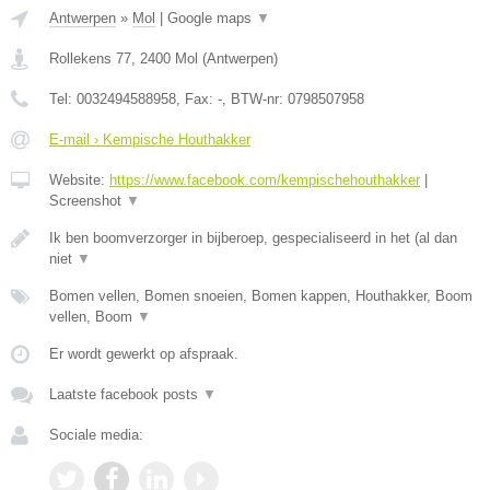
Antwerpen
»
Mol
|
Google maps
▼
Rollekens 77
,
2400
Mol
(
Antwerpen
)
Tel:
0032494588958
, Fax:
-
, BTW-nr:
0798507958
E-mail › Kempische Houthakker
Website:
https://www.facebook.com/kempischehouthakker
|
Screenshot
▼
Ik ben boomverzorger in bijberoep, gespecialiseerd in het (al dan
niet
▼
Bomen vellen, Bomen snoeien, Bomen kappen, Houthakker, Boom
vellen, Boom
▼
Er wordt gewerkt op afspraak.
Laatste facebook posts
▼
Sociale media: