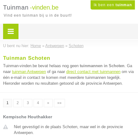
Ik ben een
tuinman
Tuinman
-vinden.be
Vind een tuinman bij u in de buurt!
U bent nu hier:
Home
»
Antwerpen
»
Schoten
Tuinman Schoten
Tuinman-vinden.be bevat helaas nog geen
tuinmannen in Schoten
. Ga
naar
tuinman Antwerpen
of ga naar
direct contact met tuinmannen
om via
één e-mail in contact te komen met meerdere tuinmannen tegelijk.
Hieronder worden nu resultaten getoond uit de provincie Antwerpen.
1
2
3
4
»
»»
Kempische Houthakker
Niet gevestigd in de plaats Schoten, maar wel in de provincie
Antwerpen.