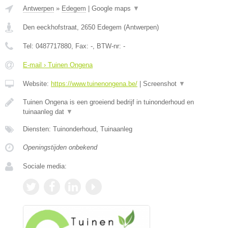
Antwerpen
»
Edegem
|
Google maps
▼
Den eeckhofstraat
,
2650
Edegem
(
Antwerpen
)
Tel:
0487717880
, Fax:
-
, BTW-nr:
-
E-mail › Tuinen Ongena
Website:
https://www.tuinenongena.be/
|
Screenshot
▼
Tuinen Ongena is een groeiend bedrijf in tuinonderhoud en
tuinaanleg dat
▼
Diensten: Tuinonderhoud, Tuinaanleg
Openingstijden onbekend
Sociale media: