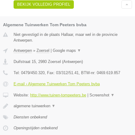
BEKIJK VOLLEDIG PROFIEL
Algemene Tuinwerken Tom Peeters bvba
Niet gevestigd in de plaats Hallaar, maar wel in de provincie
Antwerpen.
Antwerpen
»
Zoersel
|
Google maps
▼
Duifstraat 15
,
2980
Zoersel
(
Antwerpen
)
Tel:
0479/450.320
, Fax:
03/312/51.41
, BTW-nr:
0469.619.857
E-mail › Algemene Tuinwerken Tom Peeters bvba
Website:
http://www.tuinen-tompeeters.be
|
Screenshot
▼
algemene tuinwerken
▼
Diensten onbekend
Openingstijden onbekend