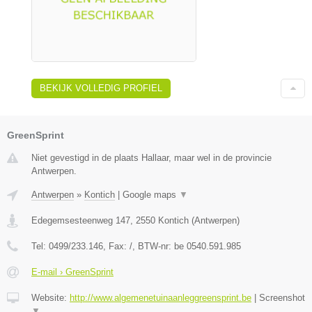
BEKIJK VOLLEDIG PROFIEL
GreenSprint
Niet gevestigd in de plaats Hallaar, maar wel in de provincie
Antwerpen.
Antwerpen
»
Kontich
|
Google maps
▼
Edegemsesteenweg 147
,
2550
Kontich
(
Antwerpen
)
Tel:
0499/233.146
, Fax:
/
, BTW-nr:
be 0540.591.985
E-mail › GreenSprint
Website:
http://www.algemenetuinaanleggreensprint.be
|
Screenshot
▼