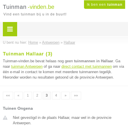
Ik ben een
tuinman
Tuinman
-vinden.be
Vind een tuinman bij u in de buurt!
U bent nu hier:
Home
»
Antwerpen
»
Hallaar
Tuinman Hallaar (3)
Tuinman-vinden.be bevat helaas nog geen
tuinmannen in Hallaar
. Ga
naar
tuinman Antwerpen
of ga naar
direct contact met tuinmannen
om via
één e-mail in contact te komen met meerdere tuinmannen tegelijk.
Hieronder worden nu resultaten getoond uit de provincie Antwerpen.
««
«
1
2
3
4
»
»»
Tuinen Ongena
Niet gevestigd in de plaats Hallaar, maar wel in de provincie
Antwerpen.