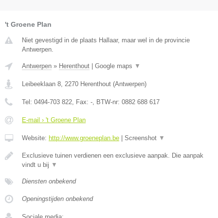
't Groene Plan
Niet gevestigd in de plaats Hallaar, maar wel in de provincie
Antwerpen.
Antwerpen
»
Herenthout
|
Google maps
▼
Leibeeklaan 8
,
2270
Herenthout
(
Antwerpen
)
Tel:
0494-703 822
, Fax:
-
, BTW-nr:
0882 688 617
E-mail › 't Groene Plan
Website:
http://www.groeneplan.be
|
Screenshot
▼
Exclusieve tuinen verdienen een exclusieve aanpak. Die aanpak
vindt u bij
▼
Diensten onbekend
Openingstijden onbekend
Sociale media: