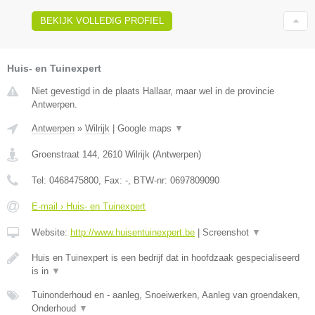
BEKIJK VOLLEDIG PROFIEL
Huis- en Tuinexpert
Niet gevestigd in de plaats Hallaar, maar wel in de provincie
Antwerpen.
Antwerpen
»
Wilrijk
|
Google maps
▼
Groenstraat 144
,
2610
Wilrijk
(
Antwerpen
)
Tel:
0468475800
, Fax:
-
, BTW-nr:
0697809090
E-mail › Huis- en Tuinexpert
Website:
http://www.huisentuinexpert.be
|
Screenshot
▼
Huis en Tuinexpert is een bedrijf dat in hoofdzaak gespecialiseerd
is in
▼
Tuinonderhoud en - aanleg, Snoeiwerken, Aanleg van groendaken,
Onderhoud
▼