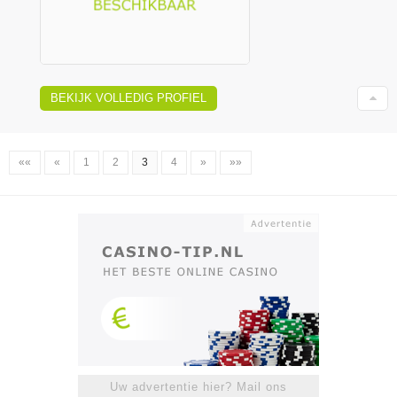
BEKIJK VOLLEDIG PROFIEL
««
«
1
2
3
4
»
»»
Uw advertentie hier? Mail ons