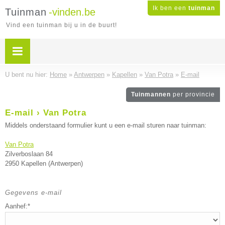
Ik ben een
tuinman
Tuinman
-vinden.be
Vind een tuinman bij u in de buurt!
U bent nu hier:
Home
»
Antwerpen
»
Kapellen
»
Van Potra
»
E-mail
Tuinmannen
per provincie
E-mail › Van Potra
Middels onderstaand formulier kunt u een e-mail sturen naar tuinman:
Van Potra
Zilverboslaan 84
2950 Kapellen (Antwerpen)
Gegevens e-mail
Aanhef:*