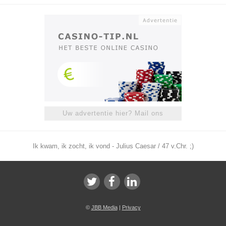
Uw advertentie hier? Mail ons
Ik kwam, ik zocht, ik vond - Julius Caesar / 47 v.Chr. ;)
©
JBB Media
|
Privacy