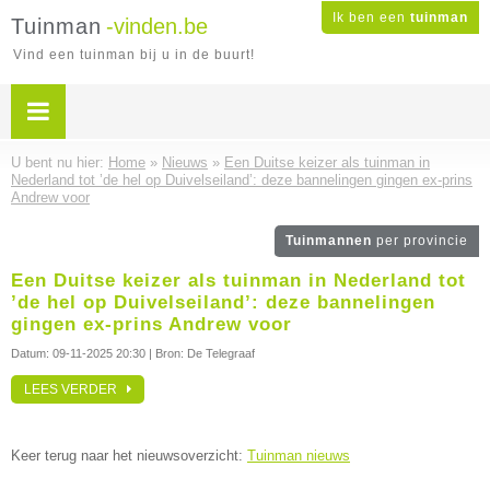
Ik ben een
tuinman
Tuinman
-vinden.be
Vind een tuinman bij u in de buurt!
U bent nu hier:
Home
»
Nieuws
»
Een Duitse keizer als tuinman in
Nederland tot ’de hel op Duivelseiland’: deze bannelingen gingen ex-prins
Andrew voor
Tuinmannen
per provincie
Een Duitse keizer als tuinman in Nederland tot
’de hel op Duivelseiland’: deze bannelingen
gingen ex-prins Andrew voor
Datum:
09-11-2025 20:30
| Bron: De Telegraaf
LEES VERDER
Keer terug naar het nieuwsoverzicht:
Tuinman nieuws