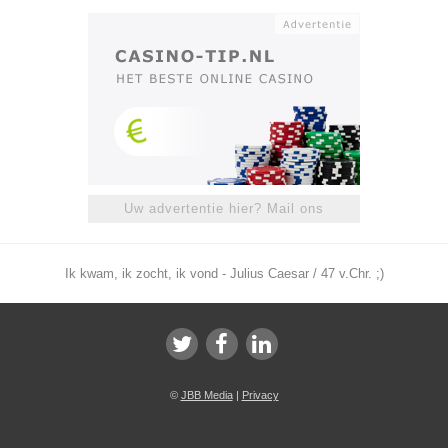
Uw advertentie hier? Mail ons
Ik kwam, ik zocht, ik vond - Julius Caesar / 47 v.Chr. ;)
©
JBB Media
|
Privacy