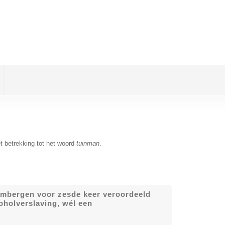
t betrekking tot het woord
tuinman
.
rimbergen voor zesde keer veroordeeld
oholverslaving, wél een