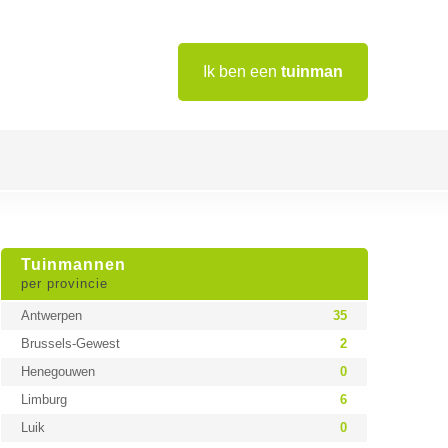
Ik ben een
tuinman
Tuinmannen
per provincie
Antwerpen
35
Brussels-Gewest
2
Henegouwen
0
Limburg
6
Luik
0