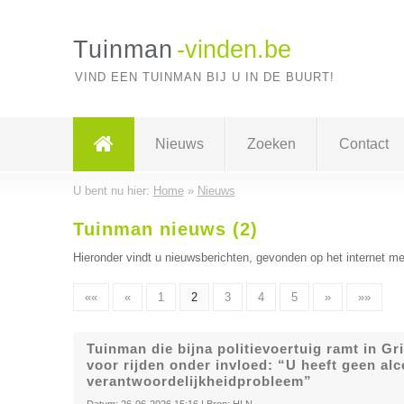
Tuinman
-vinden.be
VIND EEN TUINMAN BIJ U IN DE BUURT!
Nieuws
Zoeken
Contact
U bent nu hier:
Home
»
Nieuws
Tuinman nieuws (2)
Hieronder vindt u nieuwsberichten, gevonden op het internet me
««
«
1
2
3
4
5
»
»»
Tuinman die bijna politievoertuig ramt in G
voor rijden onder invloed: “U heeft geen alc
verantwoordelijkheidprobleem”