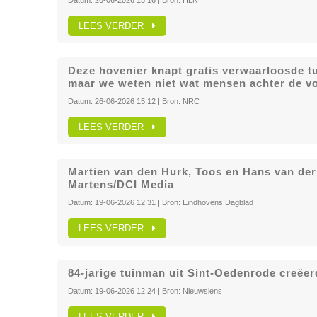
Datum:
26-06-2026 15:16
| Bron:
HLN
LEES VERDER
Deze hovenier knapt gratis verwaarloosde tu
maar we weten niet wat mensen achter de v
Datum:
26-06-2026 15:12
| Bron:
NRC
LEES VERDER
Martien van den Hurk, Toos en Hans van der
Martens/DCI Media
Datum:
19-06-2026 12:31
| Bron:
Eindhovens Dagblad
LEES VERDER
84-jarige tuinman uit Sint-Oedenrode creëerd
Datum:
19-06-2026 12:24
| Bron:
Nieuwslens
LEES VERDER