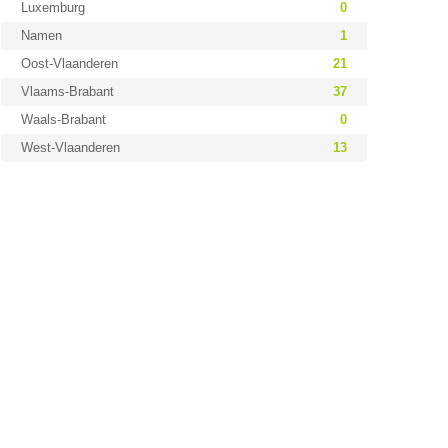
Luxemburg
0
Namen
1
Oost-Vlaanderen
21
Vlaams-Brabant
37
Waals-Brabant
0
West-Vlaanderen
13