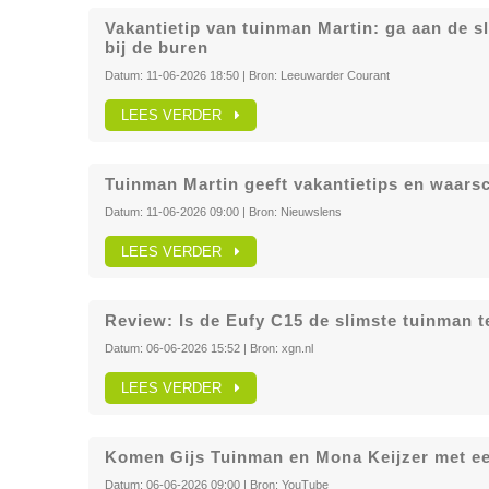
Vakantietip van tuinman Martin: ga aan de sl
bij de buren
Datum:
11-06-2026 18:50
| Bron:
Leeuwarder Courant
LEES VERDER
Tuinman Martin geeft vakantietips en waars
Datum:
11-06-2026 09:00
| Bron:
Nieuwslens
LEES VERDER
Review: Is de Eufy C15 de slimste tuinman t
Datum:
06-06-2026 15:52
| Bron:
xgn.nl
LEES VERDER
Komen Gijs Tuinman en Mona Keijzer met ee
Datum:
06-06-2026 09:00
| Bron:
YouTube