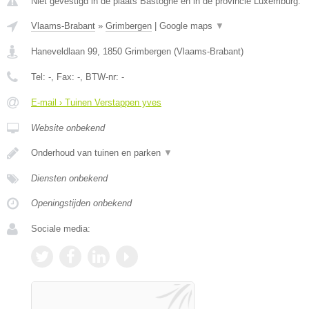
Niet gevestigd in de plaats Bastogne en in de provincie Luxemburg.
Vlaams-Brabant
»
Grimbergen
|
Google maps
▼
Haneveldlaan 99
,
1850
Grimbergen
(
Vlaams-Brabant
)
Tel:
-
, Fax:
-
, BTW-nr:
-
E-mail › Tuinen Verstappen yves
Website onbekend
Onderhoud van tuinen en parken
▼
Diensten onbekend
Openingstijden onbekend
Sociale media: