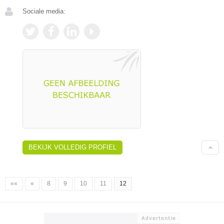
Sociale media:
BEKIJK VOLLEDIG PROFIEL
««
«
8
9
10
11
12