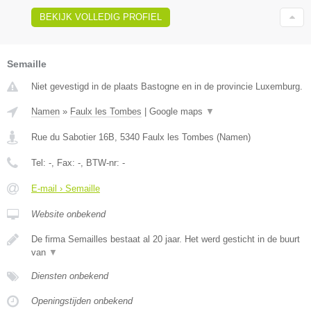
BEKIJK VOLLEDIG PROFIEL
Semaille
Niet gevestigd in de plaats Bastogne en in de provincie Luxemburg.
Namen
»
Faulx les Tombes
|
Google maps
▼
Rue du Sabotier 16B
,
5340
Faulx les Tombes
(
Namen
)
Tel:
-
, Fax:
-
, BTW-nr:
-
E-mail › Semaille
Website onbekend
De firma Semailles bestaat al 20 jaar. Het werd gesticht in de buurt
van
▼
Diensten onbekend
Openingstijden onbekend