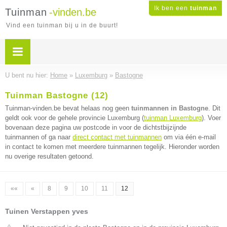
Ik ben een
tuinman
Tuinman
-vinden.be
Vind een tuinman bij u in de buurt!
U bent nu hier:
Home
»
Luxemburg
»
Bastogne
Tuinman Bastogne (12)
Tuinman-vinden.be bevat helaas nog geen
tuinmannen in Bastogne
. Dit
geldt ook voor de gehele provincie Luxemburg (
tuinman Luxemburg
). Voer
bovenaan deze pagina uw postcode in voor de dichtstbijzijnde
tuinmannen of ga naar
direct contact met tuinmannen
om via één e-mail
in contact te komen met meerdere tuinmannen tegelijk. Hieronder worden
nu overige resultaten getoond.
««
«
8
9
10
11
12
Tuinen Verstappen yves