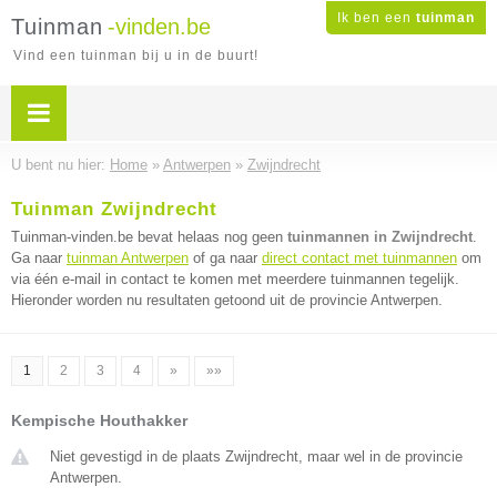
Ik ben een
tuinman
Tuinman
-vinden.be
Vind een tuinman bij u in de buurt!
U bent nu hier:
Home
»
Antwerpen
»
Zwijndrecht
Tuinman Zwijndrecht
Tuinman-vinden.be bevat helaas nog geen
tuinmannen in Zwijndrecht
.
Ga naar
tuinman Antwerpen
of ga naar
direct contact met tuinmannen
om
via één e-mail in contact te komen met meerdere tuinmannen tegelijk.
Hieronder worden nu resultaten getoond uit de provincie Antwerpen.
1
2
3
4
»
»»
Kempische Houthakker
Niet gevestigd in de plaats Zwijndrecht, maar wel in de provincie
Antwerpen.