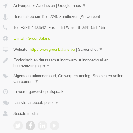
Antwerpen
»
Zandhoven
|
Google maps
▼
Herentalsebaan 197
,
2240
Zandhoven
(
Antwerpen
)
Tel:
+32484303642
, Fax:
-
, BTW-nr:
BE0841.051.465
E-mail › GroenBalans
Website:
http://www.groenbalans.be
|
Screenshot
▼
Ecologisch en duurzaam tuinontwerp, tuinonderhoud en
boomverzorging in
▼
Algemeen tuinonderhoud, Ontwerp en aanleg, Snoeien en vellen
van bomen,
▼
Er wordt gewerkt op afspraak.
Laatste facebook posts
▼
Sociale media: