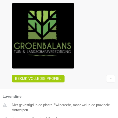
BEKIJK VOLLEDIG PROFIEL
Lavendine
Niet gevestigd in de plaats Zwijndrecht, maar wel in de provincie
Antwerpen.