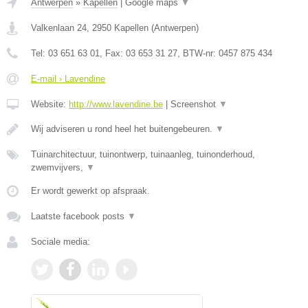
Antwerpen
»
Kapellen
|
Google maps
▼
Valkenlaan 24
,
2950
Kapellen
(
Antwerpen
)
Tel:
03 651 63 01
, Fax:
03 653 31 27
, BTW-nr:
0457 875 434
E-mail › Lavendine
Website:
http://www.lavendine.be
|
Screenshot
▼
Wij adviseren u rond heel het buitengebeuren.
▼
Tuinarchitectuur, tuinontwerp, tuinaanleg, tuinonderhoud,
zwemvijvers,
▼
Er wordt gewerkt op afspraak.
Laatste facebook posts
▼
Sociale media: