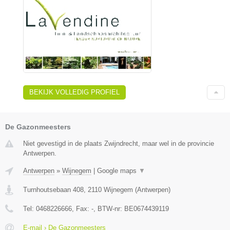
BEKIJK VOLLEDIG PROFIEL
De Gazonmeesters
Niet gevestigd in de plaats Zwijndrecht, maar wel in de provincie
Antwerpen.
Antwerpen
»
Wijnegem
|
Google maps
▼
Turnhoutsebaan 408
,
2110
Wijnegem
(
Antwerpen
)
Tel:
0468226666
, Fax:
-
, BTW-nr:
BE0674439119
E-mail › De Gazonmeesters