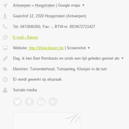
Antwerpen
»
Hoogstraten
|
Google maps
▼
Gaarshof 12
,
2320
Hoogstraten
(
Antwerpen
)
Tel:
0472846350
, Fax:
-
, BTW-nr:
BE0672721427
E-mail › Barom
Website:
http://Www.barom.be
|
Screenshot
▼
Dag, ik ben Bart Rombouts en sinds een tijd geleden gestart als
▼
Diensten: Tuinonderhoud, Tuinaanleg, Kluisjes in de tuin
Er wordt gewerkt op afspraak.
Sociale media: