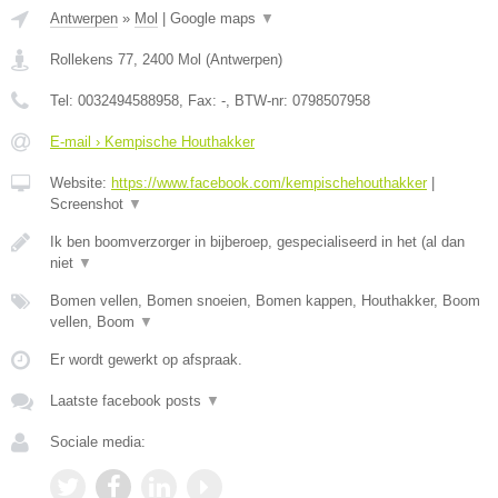
Antwerpen
»
Mol
|
Google maps
▼
Rollekens 77
,
2400
Mol
(
Antwerpen
)
Tel:
0032494588958
, Fax:
-
, BTW-nr:
0798507958
E-mail › Kempische Houthakker
Website:
https://www.facebook.com/kempischehouthakker
|
Screenshot
▼
Ik ben boomverzorger in bijberoep, gespecialiseerd in het (al dan
niet
▼
Bomen vellen, Bomen snoeien, Bomen kappen, Houthakker, Boom
vellen, Boom
▼
Er wordt gewerkt op afspraak.
Laatste facebook posts
▼
Sociale media: