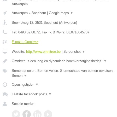
Antwerpen.
Antwerpen
»
Boechout
|
Google maps
▼
Beemdweg 12
,
2531
Boechout
(
Antwerpen
)
Tel:
0493/52.08.72
, Fax:
-
, BTW-nr:
BE0716845737
E-mail › Omnitree
Website:
http://www.omnitree.be
|
Screenshot
▼
Omnitree is een jong en dynamisch boomverzorgingsbedrijf.
▼
Bomen snoeien, Bomen vellen, Stormschade van bomen opkuisen,
Bomen
▼
Openingstijden
▼
Laatste facebook posts
▼
Sociale media: