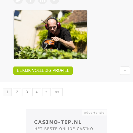
BEKIJK VOLLEDIG PROFIEL
1
2
3
4
»
»»