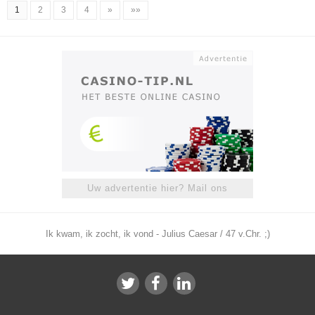
1
2
3
4
»
»»
Uw advertentie hier? Mail ons
Ik kwam, ik zocht, ik vond - Julius Caesar / 47 v.Chr. ;)