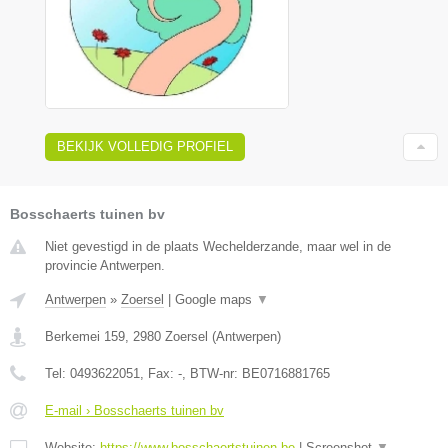
BEKIJK VOLLEDIG PROFIEL
Bosschaerts tuinen bv
Niet gevestigd in de plaats Wechelderzande, maar wel in de
provincie Antwerpen.
Antwerpen
»
Zoersel
|
Google maps
▼
Berkemei 159
,
2980
Zoersel
(
Antwerpen
)
Tel:
0493622051
, Fax:
-
, BTW-nr:
BE0716881765
E-mail › Bosschaerts tuinen bv
Website:
https://www.bosschaertstuinen.be
|
Screenshot
▼