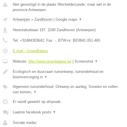
Niet gevestigd in de plaats Wechelderzande, maar wel in de
provincie Antwerpen.
Antwerpen
»
Zandhoven
|
Google maps
▼
Herentalsebaan 197
,
2240
Zandhoven
(
Antwerpen
)
Tel:
+32484303642
, Fax:
-
, BTW-nr:
BE0841.051.465
E-mail › GroenBalans
Website:
http://www.groenbalans.be
|
Screenshot
▼
Ecologisch en duurzaam tuinontwerp, tuinonderhoud en
boomverzorging in
▼
Algemeen tuinonderhoud, Ontwerp en aanleg, Snoeien en vellen
van bomen,
▼
Er wordt gewerkt op afspraak.
Laatste facebook posts
▼
Sociale media: