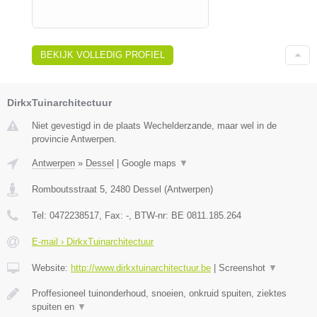
BEKIJK VOLLEDIG PROFIEL
DirkxTuinarchitectuur
Niet gevestigd in de plaats Wechelderzande, maar wel in de
provincie Antwerpen.
Antwerpen
»
Dessel
|
Google maps
▼
Romboutsstraat 5
,
2480
Dessel
(
Antwerpen
)
Tel:
0472238517
, Fax:
-
, BTW-nr:
BE 0811.185.264
E-mail › DirkxTuinarchitectuur
Website:
http://www.dirkxtuinarchitectuur.be
|
Screenshot
▼
Proffesioneel tuinonderhoud, snoeien, onkruid spuiten, ziektes
spuiten en
▼