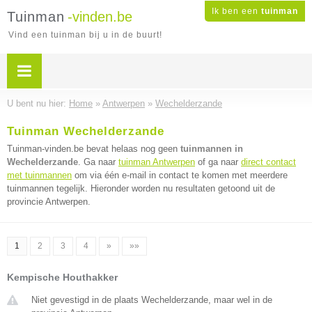
Ik ben een
tuinman
Tuinman
-vinden.be
Vind een tuinman bij u in de buurt!
U bent nu hier:
Home
»
Antwerpen
»
Wechelderzande
Tuinman Wechelderzande
Tuinman-vinden.be bevat helaas nog geen
tuinmannen in
Wechelderzande
. Ga naar
tuinman Antwerpen
of ga naar
direct contact
met tuinmannen
om via één e-mail in contact te komen met meerdere
tuinmannen tegelijk. Hieronder worden nu resultaten getoond uit de
provincie Antwerpen.
1
2
3
4
»
»»
Kempische Houthakker
Niet gevestigd in de plaats Wechelderzande, maar wel in de