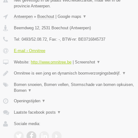
Niet gevestigd in de plaats Wechelderzande, maar wel in de
provincie Antwerpen.
Antwerpen
»
Boechout
|
Google maps
▼
Beemdweg 12
,
2531
Boechout
(
Antwerpen
)
Tel:
0493/52.08.72
, Fax:
-
, BTW-nr:
BE0716845737
E-mail › Omnitree
Website:
http://www.omnitree.be
|
Screenshot
▼
Omnitree is een jong en dynamisch boomverzorgingsbedrijf.
▼
Bomen snoeien, Bomen vellen, Stormschade van bomen opkuisen,
Bomen
▼
Openingstijden
▼
Laatste facebook posts
▼
Sociale media: