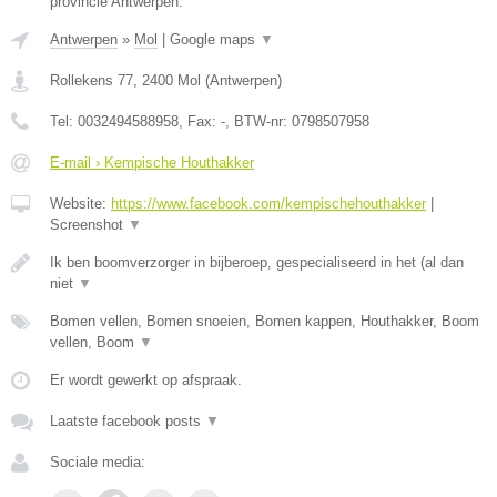
provincie Antwerpen.
Antwerpen
»
Mol
|
Google maps
▼
Rollekens 77
,
2400
Mol
(
Antwerpen
)
Tel:
0032494588958
, Fax:
-
, BTW-nr:
0798507958
E-mail › Kempische Houthakker
Website:
https://www.facebook.com/kempischehouthakker
|
Screenshot
▼
Ik ben boomverzorger in bijberoep, gespecialiseerd in het (al dan
niet
▼
Bomen vellen, Bomen snoeien, Bomen kappen, Houthakker, Boom
vellen, Boom
▼
Er wordt gewerkt op afspraak.
Laatste facebook posts
▼
Sociale media: