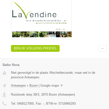
BEKIJK VOLLEDIG PROFIEL
Salto flora
Niet gevestigd in de plaats Wechelderzande, maar wel in de
provincie Antwerpen.
Antwerpen
»
Boom
|
Google maps
▼
Ruisbroek dorp 39/3
,
2870
Boom
(
Antwerpen
)
Tel:
0468117065
, Fax:
-
, BTW-nr:
0716966293