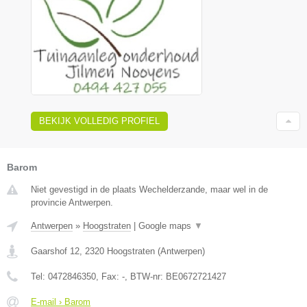
BEKIJK VOLLEDIG PROFIEL
Barom
Niet gevestigd in de plaats Wechelderzande, maar wel in de
provincie Antwerpen.
Antwerpen
»
Hoogstraten
|
Google maps
▼
Gaarshof 12
,
2320
Hoogstraten
(
Antwerpen
)
Tel:
0472846350
, Fax:
-
, BTW-nr:
BE0672721427
E-mail › Barom