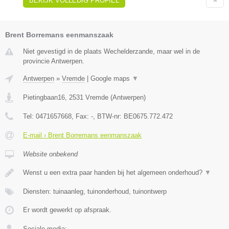
BEKIJK VOLLEDIG PROFIEL
Brent Borremans eenmanszaak
Niet gevestigd in de plaats Wechelderzande, maar wel in de
provincie Antwerpen.
Antwerpen
»
Vremde
|
Google maps
▼
Pietingbaan16
,
2531
Vremde
(
Antwerpen
)
Tel:
0471657668
, Fax:
-
, BTW-nr:
BE0675.772.472
E-mail › Brent Borremans eenmanszaak
Website onbekend
Wenst u een extra paar handen bij het algemeen onderhoud?
▼
Diensten: tuinaanleg, tuinonderhoud, tuinontwerp
Er wordt gewerkt op afspraak.
Sociale media: