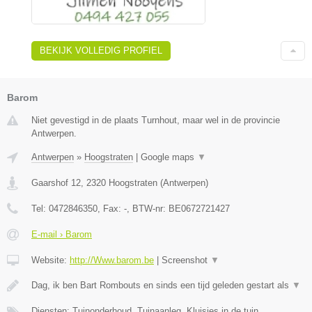
BEKIJK VOLLEDIG PROFIEL
Barom
Niet gevestigd in de plaats Turnhout, maar wel in de provincie
Antwerpen.
Antwerpen
»
Hoogstraten
|
Google maps
▼
Gaarshof 12
,
2320
Hoogstraten
(
Antwerpen
)
Tel:
0472846350
, Fax:
-
, BTW-nr:
BE0672721427
E-mail › Barom
Website:
http://Www.barom.be
|
Screenshot
▼
Dag, ik ben Bart Rombouts en sinds een tijd geleden gestart als
▼
Diensten: Tuinonderhoud, Tuinaanleg, Kluisjes in de tuin