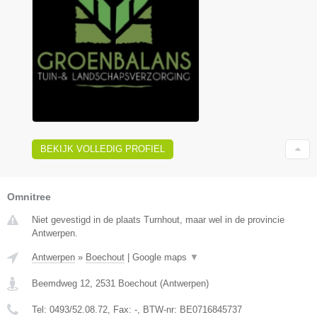
BEKIJK VOLLEDIG PROFIEL
Omnitree
Niet gevestigd in de plaats Turnhout, maar wel in de provincie
Antwerpen.
Antwerpen
»
Boechout
|
Google maps
▼
Beemdweg 12
,
2531
Boechout
(
Antwerpen
)
Tel:
0493/52.08.72
, Fax:
-
, BTW-nr:
BE0716845737