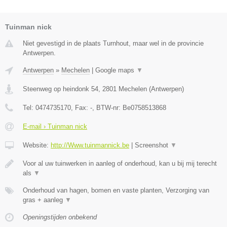
Tuinman nick
Niet gevestigd in de plaats Turnhout, maar wel in de provincie
Antwerpen.
Antwerpen
»
Mechelen
|
Google maps
▼
Steenweg op heindonk 54
,
2801
Mechelen
(
Antwerpen
)
Tel:
0474735170
, Fax:
-
, BTW-nr:
Be0758513868
E-mail › Tuinman nick
Website:
http://Www.tuinmannick.be
|
Screenshot
▼
Voor al uw tuinwerken in aanleg of onderhoud, kan u bij mij terecht
als
▼
Onderhoud van hagen, bomen en vaste planten, Verzorging van
gras + aanleg
▼
Openingstijden onbekend