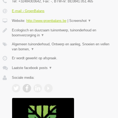
Tel:
+32484303642
, Fax:
-
, BTW-nr:
BE0841.051.465
E-mail › GroenBalans
Website:
http://www.groenbalans.be
|
Screenshot
▼
Ecologisch en duurzaam tuinontwerp, tuinonderhoud en
boomverzorging in
▼
Algemeen tuinonderhoud, Ontwerp en aanleg, Snoeien en vellen
van bomen,
▼
Er wordt gewerkt op afspraak.
Laatste facebook posts
▼
Sociale media: