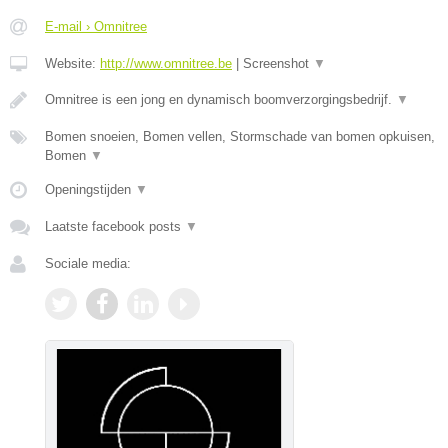
E-mail › Omnitree
Website:
http://www.omnitree.be
|
Screenshot
▼
Omnitree is een jong en dynamisch boomverzorgingsbedrijf.
▼
Bomen snoeien, Bomen vellen, Stormschade van bomen opkuisen,
Bomen
▼
Openingstijden
▼
Laatste facebook posts
▼
Sociale media: