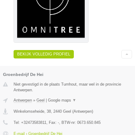
BEKIJK VOLLEDIG PROFIEL
Groenbedrijf De Hei
Niet gevestigd in de plaats Turnhout, maar wel in de provincie
Antwerpen.
Antwerpen
»
Geel
|
Google maps
▼
Winkelomseheide, 38
,
2440
Geel
(
Antwerpen
)
Tel:
+32473583811
, Fax:
-
, BTW-nr:
0673.650.845
E-mail › Groenbedrijf De Hei