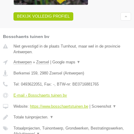
BEKIJK VOLLEDIG PROFIEL
Bosschaerts tuinen bv
Niet gevestigd in de plaats Turnhout, maar wel in de provincie
Antwerpen.
Antwerpen
»
Zoersel
|
Google maps
▼
Berkemei 159
,
2980
Zoersel
(
Antwerpen
)
Tel:
0493622051
, Fax:
-
, BTW-nr:
BE0716881765
E-mail › Bosschaerts tuinen bv
Website:
https://www.bosschaertstuinen.be
|
Screenshot
▼
Totale tuinprojecten.
▼
Totaalprojecten, Tuinontwerp, Grondwerken, Bestratingswerken,
Afsluitingen/
▼