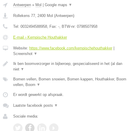
Antwerpen
»
Mol
|
Google maps
▼
Rollekens 77
,
2400
Mol
(
Antwerpen
)
Tel:
0032494588958
, Fax:
-
, BTW-nr:
0798507958
E-mail › Kempische Houthakker
Website:
https://www.facebook.com/kempischehouthakker
|
Screenshot
▼
Ik ben boomverzorger in bijberoep, gespecialiseerd in het (al dan
niet
▼
Bomen vellen, Bomen snoeien, Bomen kappen, Houthakker, Boom
vellen, Boom
▼
Er wordt gewerkt op afspraak.
Laatste facebook posts
▼
Sociale media: