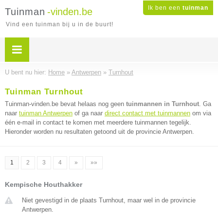
Ik ben een
tuinman
Tuinman
-vinden.be
Vind een tuinman bij u in de buurt!
U bent nu hier:
Home
»
Antwerpen
»
Turnhout
Tuinman Turnhout
Tuinman-vinden.be bevat helaas nog geen
tuinmannen in Turnhout
. Ga
naar
tuinman Antwerpen
of ga naar
direct contact met tuinmannen
om via
één e-mail in contact te komen met meerdere tuinmannen tegelijk.
Hieronder worden nu resultaten getoond uit de provincie Antwerpen.
1
2
3
4
»
»»
Kempische Houthakker
Niet gevestigd in de plaats Turnhout, maar wel in de provincie
Antwerpen.