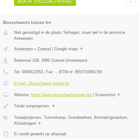
BEKIJK VOLLEDIG PROFIEL
Bosschaerts tuinen bv
Niet gevestigd in de plaats Terhagen, maar wel in de provincie
Antwerpen.
Antwerpen
»
Zoersel
|
Google maps
▼
Berkemei 159
,
2980
Zoersel
(
Antwerpen
)
Tel:
0493622051
, Fax:
-
, BTW-nr:
BE0716881765
E-mail › Bosschaerts tuinen bv
Website:
https://www.bosschaertstuinen.be
|
Screenshot
▼
Totale tuinprojecten.
▼
Totaalprojecten, Tuinontwerp, Grondwerken, Bestratingswerken,
Afsluitingen/
▼
Er wordt gewerkt op afspraak.