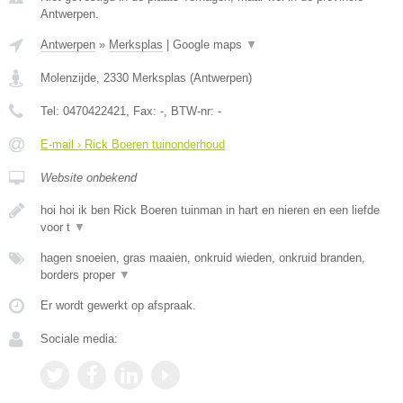
Antwerpen.
Antwerpen
»
Merksplas
|
Google maps
▼
Molenzijde
,
2330
Merksplas
(
Antwerpen
)
Tel:
0470422421
, Fax:
-
, BTW-nr:
-
E-mail › Rick Boeren tuinonderhoud
Website onbekend
hoi hoi ik ben Rick Boeren tuinman in hart en nieren en een liefde
voor t
▼
hagen snoeien, gras maaien, onkruid wieden, onkruid branden,
borders proper
▼
Er wordt gewerkt op afspraak.
Sociale media: