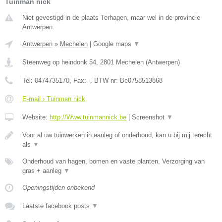
Tuinman nick
Niet gevestigd in de plaats Terhagen, maar wel in de provincie
Antwerpen.
Antwerpen
»
Mechelen
|
Google maps
▼
Steenweg op heindonk 54
,
2801
Mechelen
(
Antwerpen
)
Tel:
0474735170
, Fax:
-
, BTW-nr:
Be0758513868
E-mail › Tuinman nick
Website:
http://Www.tuinmannick.be
|
Screenshot
▼
Voor al uw tuinwerken in aanleg of onderhoud, kan u bij mij terecht
als
▼
Onderhoud van hagen, bomen en vaste planten, Verzorging van
gras + aanleg
▼
Openingstijden onbekend
Laatste facebook posts
▼