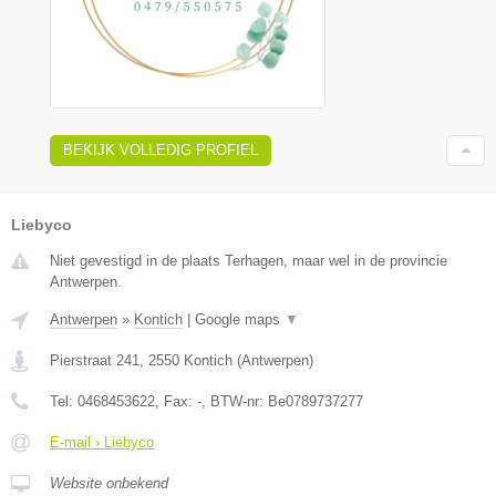
BEKIJK VOLLEDIG PROFIEL
Liebyco
Niet gevestigd in de plaats Terhagen, maar wel in de provincie
Antwerpen.
Antwerpen
»
Kontich
|
Google maps
▼
Pierstraat 241
,
2550
Kontich
(
Antwerpen
)
Tel:
0468453622
, Fax:
-
, BTW-nr:
Be0789737277
E-mail › Liebyco
Website onbekend