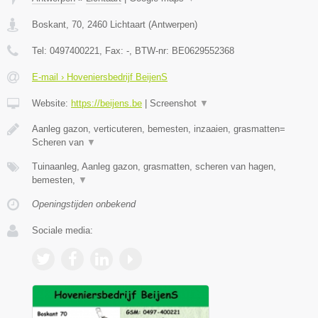
Boskant, 70
,
2460
Lichtaart
(
Antwerpen
)
Tel:
0497400221
, Fax:
-
, BTW-nr:
BE0629552368
E-mail › Hoveniersbedrijf BeijenS
Website:
https://beijens.be
|
Screenshot
▼
Aanleg gazon, verticuteren, bemesten, inzaaien, grasmatten=
Scheren van
▼
Tuinaanleg, Aanleg gazon, grasmatten, scheren van hagen,
bemesten,
▼
Openingstijden onbekend
Sociale media: