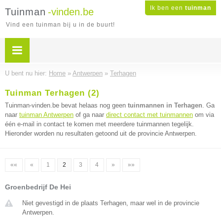
Ik ben een
tuinman
Tuinman
-vinden.be
Vind een tuinman bij u in de buurt!
U bent nu hier:
Home
»
Antwerpen
»
Terhagen
Tuinman Terhagen (2)
Tuinman-vinden.be bevat helaas nog geen
tuinmannen in Terhagen
. Ga
naar
tuinman Antwerpen
of ga naar
direct contact met tuinmannen
om via
één e-mail in contact te komen met meerdere tuinmannen tegelijk.
Hieronder worden nu resultaten getoond uit de provincie Antwerpen.
««
«
1
2
3
4
»
»»
Groenbedrijf De Hei
Niet gevestigd in de plaats Terhagen, maar wel in de provincie
Antwerpen.