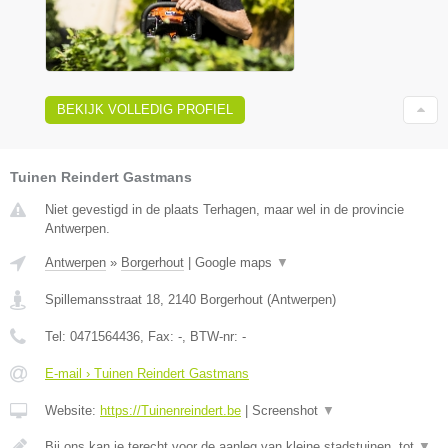
BEKIJK VOLLEDIG PROFIEL
Tuinen Reindert Gastmans
Niet gevestigd in de plaats Terhagen, maar wel in de provincie
Antwerpen.
Antwerpen
»
Borgerhout
|
Google maps
▼
Spillemansstraat 18
,
2140
Borgerhout
(
Antwerpen
)
Tel:
0471564436
, Fax:
-
, BTW-nr:
-
E-mail › Tuinen Reindert Gastmans
Website:
https://Tuinenreindert.be
|
Screenshot
▼
Bij ons kan je terecht voor de aanleg van kleine stadstuinen, tot
▼