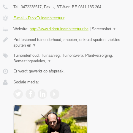
Tel:
0472238517
, Fax:
-
, BTW-nr:
BE 0811.185.264
E-mail › DirkxTuinarchitectuur
Website:
http://www.dirkxtuinarchitectuur.be
|
Screenshot
▼
Proffesioneel tuinonderhoud, snoeien, onkruid spuiten, ziektes
spuiten en
▼
Tuinonderhoud, Tuinaanleg, Tuinontwerp, Plantverzorging,
Bemestingsadvies,
▼
Er wordt gewerkt op afspraak.
Sociale media: