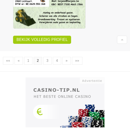
BEKIJK VOLLEDIG PROFIEL
««
«
1
2
3
4
»
»»