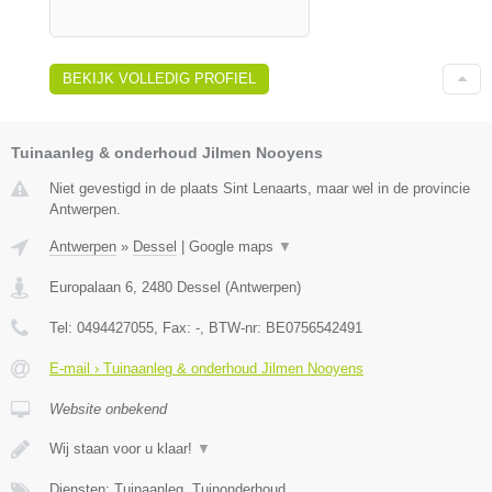
BEKIJK VOLLEDIG PROFIEL
Tuinaanleg & onderhoud Jilmen Nooyens
Niet gevestigd in de plaats Sint Lenaarts, maar wel in de provincie
Antwerpen.
Antwerpen
»
Dessel
|
Google maps
▼
Europalaan 6
,
2480
Dessel
(
Antwerpen
)
Tel:
0494427055
, Fax:
-
, BTW-nr:
BE0756542491
E-mail › Tuinaanleg & onderhoud Jilmen Nooyens
Website onbekend
Wij staan voor u klaar!
▼
Diensten: Tuinaanleg, Tuinonderhoud