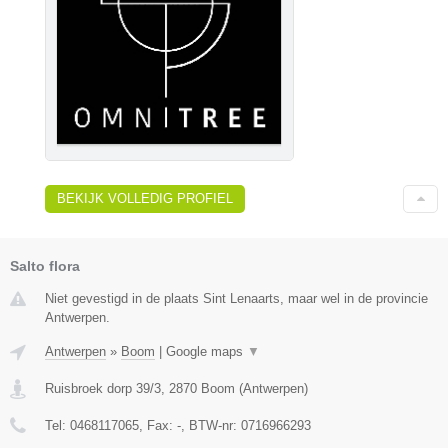
BEKIJK VOLLEDIG PROFIEL
Salto flora
Niet gevestigd in de plaats Sint Lenaarts, maar wel in de provincie
Antwerpen.
Antwerpen
»
Boom
|
Google maps
▼
Ruisbroek dorp 39/3
,
2870
Boom
(
Antwerpen
)
Tel:
0468117065
, Fax:
-
, BTW-nr:
0716966293