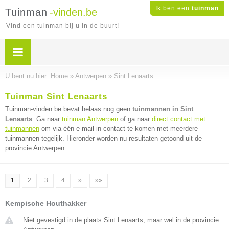
Ik ben een
tuinman
Tuinman
-vinden.be
Vind een tuinman bij u in de buurt!
U bent nu hier:
Home
»
Antwerpen
»
Sint Lenaarts
Tuinman Sint Lenaarts
Tuinman-vinden.be bevat helaas nog geen
tuinmannen in Sint
Lenaarts
. Ga naar
tuinman Antwerpen
of ga naar
direct contact met
tuinmannen
om via één e-mail in contact te komen met meerdere
tuinmannen tegelijk. Hieronder worden nu resultaten getoond uit de
provincie Antwerpen.
1
2
3
4
»
»»
Kempische Houthakker
Niet gevestigd in de plaats Sint Lenaarts, maar wel in de provincie