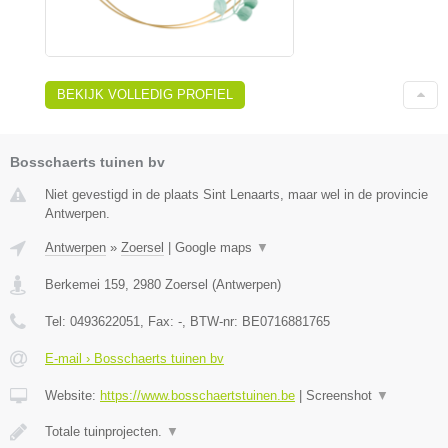
BEKIJK VOLLEDIG PROFIEL
Bosschaerts tuinen bv
Niet gevestigd in de plaats Sint Lenaarts, maar wel in de provincie
Antwerpen.
Antwerpen
»
Zoersel
|
Google maps
▼
Berkemei 159
,
2980
Zoersel
(
Antwerpen
)
Tel:
0493622051
, Fax:
-
, BTW-nr:
BE0716881765
E-mail › Bosschaerts tuinen bv
Website:
https://www.bosschaertstuinen.be
|
Screenshot
▼
Totale tuinprojecten.
▼