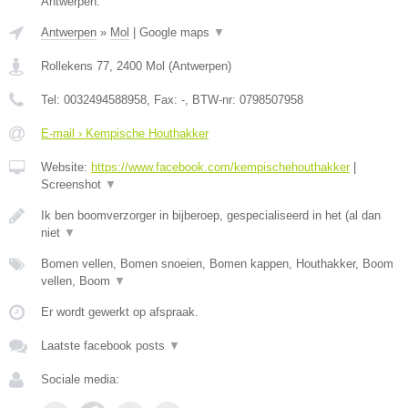
Antwerpen.
Antwerpen
»
Mol
|
Google maps
▼
Rollekens 77
,
2400
Mol
(
Antwerpen
)
Tel:
0032494588958
, Fax:
-
, BTW-nr:
0798507958
E-mail › Kempische Houthakker
Website:
https://www.facebook.com/kempischehouthakker
|
Screenshot
▼
Ik ben boomverzorger in bijberoep, gespecialiseerd in het (al dan
niet
▼
Bomen vellen, Bomen snoeien, Bomen kappen, Houthakker, Boom
vellen, Boom
▼
Er wordt gewerkt op afspraak.
Laatste facebook posts
▼
Sociale media: