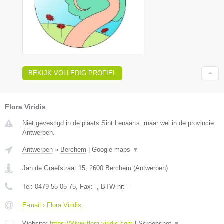
BEKIJK VOLLEDIG PROFIEL
Flora Viridis
Niet gevestigd in de plaats Sint Lenaarts, maar wel in de provincie
Antwerpen.
Antwerpen
»
Berchem
|
Google maps
▼
Jan de Graefstraat 15
,
2600
Berchem
(
Antwerpen
)
Tel:
0479 55 05 75
, Fax:
-
, BTW-nr:
-
E-mail › Flora Viridis
Website:
https://Www.flora-viridis.com
|
Screenshot
▼