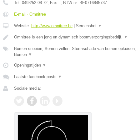
Tel:
0493/52.08.72
, Fax:
-
, BTW-nr:
BE0716845737
E-mail › Omnitree
Website:
http://www.omnitree.be
|
Screenshot
▼
Omnitree is een jong en dynamisch boomverzorgingsbedrijf.
▼
Bomen snoeien, Bomen vellen, Stormschade van bomen opkuisen,
Bomen
▼
Openingstijden
▼
Laatste facebook posts
▼
Sociale media: