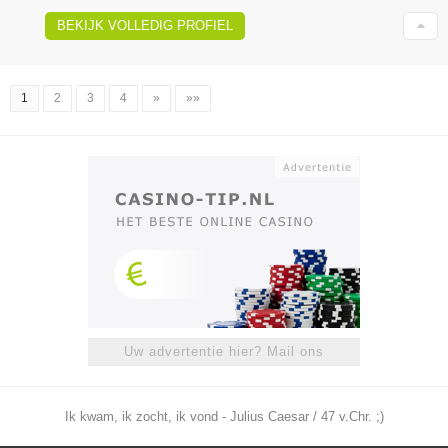
BEKIJK VOLLEDIG PROFIEL
1
2
3
4
»
»»
Uw advertentie hier? Mail ons
Ik kwam, ik zocht, ik vond - Julius Caesar / 47 v.Chr. ;)