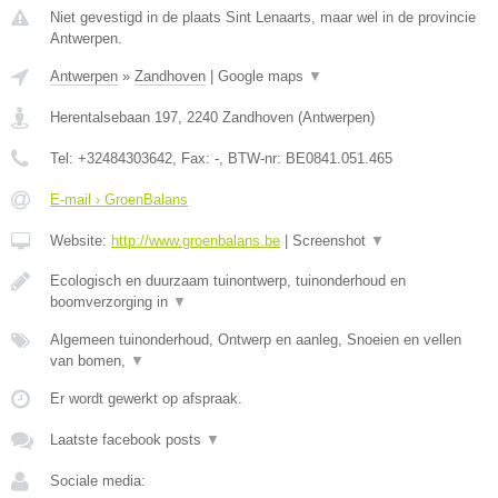
Niet gevestigd in de plaats Sint Lenaarts, maar wel in de provincie
Antwerpen.
Antwerpen
»
Zandhoven
|
Google maps
▼
Herentalsebaan 197
,
2240
Zandhoven
(
Antwerpen
)
Tel:
+32484303642
, Fax:
-
, BTW-nr:
BE0841.051.465
E-mail › GroenBalans
Website:
http://www.groenbalans.be
|
Screenshot
▼
Ecologisch en duurzaam tuinontwerp, tuinonderhoud en
boomverzorging in
▼
Algemeen tuinonderhoud, Ontwerp en aanleg, Snoeien en vellen
van bomen,
▼
Er wordt gewerkt op afspraak.
Laatste facebook posts
▼
Sociale media: