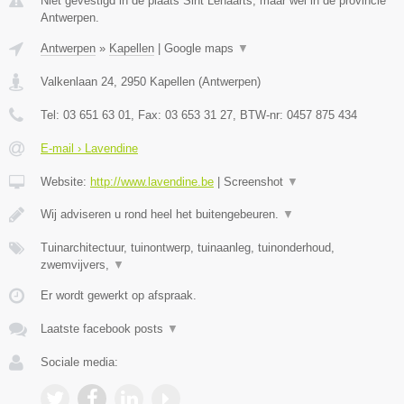
Niet gevestigd in de plaats Sint Lenaarts, maar wel in de provincie
Antwerpen.
Antwerpen
»
Kapellen
|
Google maps
▼
Valkenlaan 24
,
2950
Kapellen
(
Antwerpen
)
Tel:
03 651 63 01
, Fax:
03 653 31 27
, BTW-nr:
0457 875 434
E-mail › Lavendine
Website:
http://www.lavendine.be
|
Screenshot
▼
Wij adviseren u rond heel het buitengebeuren.
▼
Tuinarchitectuur, tuinontwerp, tuinaanleg, tuinonderhoud,
zwemvijvers,
▼
Er wordt gewerkt op afspraak.
Laatste facebook posts
▼
Sociale media: