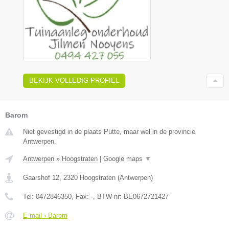
BEKIJK VOLLEDIG PROFIEL
Barom
Niet gevestigd in de plaats Putte, maar wel in de provincie
Antwerpen.
Antwerpen
»
Hoogstraten
|
Google maps
▼
Gaarshof 12
,
2320
Hoogstraten
(
Antwerpen
)
Tel:
0472846350
, Fax:
-
, BTW-nr:
BE0672721427
E-mail › Barom