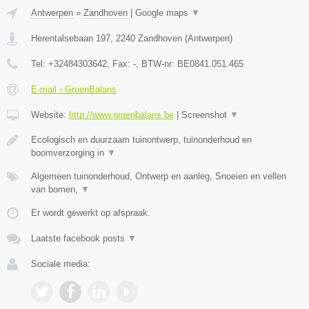
Antwerpen
»
Zandhoven
|
Google maps
▼
Herentalsebaan 197
,
2240
Zandhoven
(
Antwerpen
)
Tel:
+32484303642
, Fax:
-
, BTW-nr:
BE0841.051.465
E-mail › GroenBalans
Website:
http://www.groenbalans.be
|
Screenshot
▼
Ecologisch en duurzaam tuinontwerp, tuinonderhoud en
boomverzorging in
▼
Algemeen tuinonderhoud, Ontwerp en aanleg, Snoeien en vellen
van bomen,
▼
Er wordt gewerkt op afspraak.
Laatste facebook posts
▼
Sociale media: