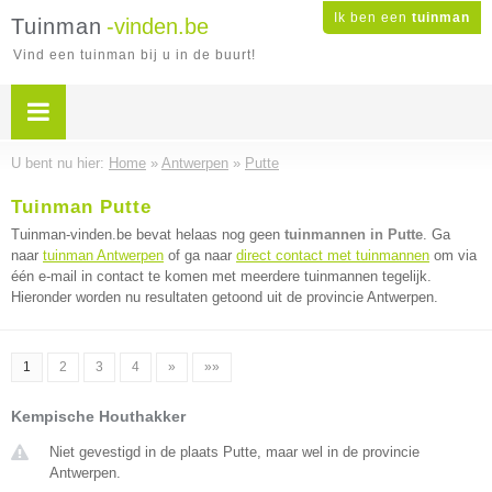
Ik ben een
tuinman
Tuinman
-vinden.be
Vind een tuinman bij u in de buurt!
U bent nu hier:
Home
»
Antwerpen
»
Putte
Tuinman Putte
Tuinman-vinden.be bevat helaas nog geen
tuinmannen in Putte
. Ga
naar
tuinman Antwerpen
of ga naar
direct contact met tuinmannen
om via
één e-mail in contact te komen met meerdere tuinmannen tegelijk.
Hieronder worden nu resultaten getoond uit de provincie Antwerpen.
1
2
3
4
»
»»
Kempische Houthakker
Niet gevestigd in de plaats Putte, maar wel in de provincie
Antwerpen.