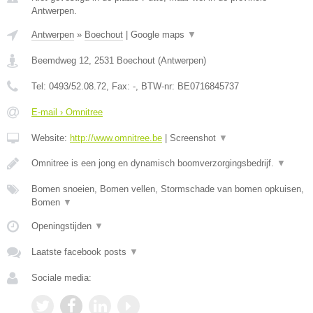
Antwerpen.
Antwerpen
»
Boechout
|
Google maps
▼
Beemdweg 12
,
2531
Boechout
(
Antwerpen
)
Tel:
0493/52.08.72
, Fax:
-
, BTW-nr:
BE0716845737
E-mail › Omnitree
Website:
http://www.omnitree.be
|
Screenshot
▼
Omnitree is een jong en dynamisch boomverzorgingsbedrijf.
▼
Bomen snoeien, Bomen vellen, Stormschade van bomen opkuisen,
Bomen
▼
Openingstijden
▼
Laatste facebook posts
▼
Sociale media: