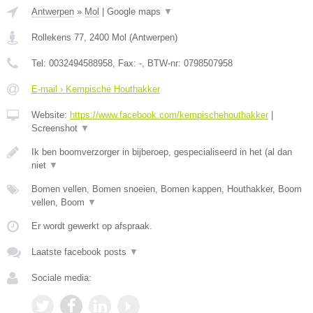
Antwerpen
»
Mol
|
Google maps
▼
Rollekens 77
,
2400
Mol
(
Antwerpen
)
Tel:
0032494588958
, Fax:
-
, BTW-nr:
0798507958
E-mail › Kempische Houthakker
Website:
https://www.facebook.com/kempischehouthakker
|
Screenshot
▼
Ik ben boomverzorger in bijberoep, gespecialiseerd in het (al dan
niet
▼
Bomen vellen, Bomen snoeien, Bomen kappen, Houthakker, Boom
vellen, Boom
▼
Er wordt gewerkt op afspraak.
Laatste facebook posts
▼
Sociale media: