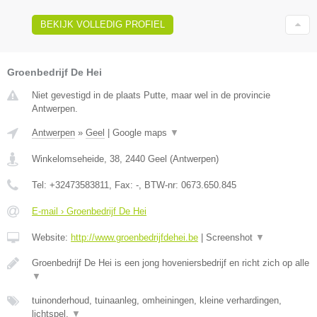
BEKIJK VOLLEDIG PROFIEL
Groenbedrijf De Hei
Niet gevestigd in de plaats Putte, maar wel in de provincie
Antwerpen.
Antwerpen
»
Geel
|
Google maps
▼
Winkelomseheide, 38
,
2440
Geel
(
Antwerpen
)
Tel:
+32473583811
, Fax:
-
, BTW-nr:
0673.650.845
E-mail › Groenbedrijf De Hei
Website:
http://www.groenbedrijfdehei.be
|
Screenshot
▼
Groenbedrijf De Hei is een jong hoveniersbedrijf en richt zich op alle
▼
tuinonderhoud, tuinaanleg, omheiningen, kleine verhardingen,
lichtspel,
▼