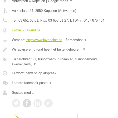
Antwerpen
»
Kapellen
|
Google maps
▼
Valkenlaan 24
,
2950
Kapellen
(
Antwerpen
)
Tel:
03 651 63 01
, Fax:
03 653 31 27
, BTW-nr:
0457 875 434
E-mail › Lavendine
Website:
http://www.lavendine.be
|
Screenshot
▼
Wij adviseren u rond heel het buitengebeuren.
▼
Tuinarchitectuur, tuinontwerp, tuinaanleg, tuinonderhoud,
zwemvijvers,
▼
Er wordt gewerkt op afspraak.
Laatste facebook posts
▼
Sociale media: