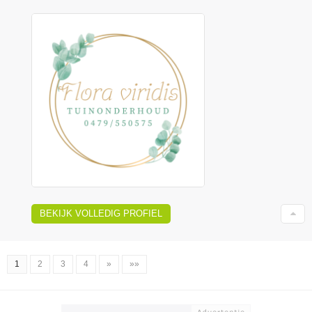
BEKIJK VOLLEDIG PROFIEL
1
2
3
4
»
»»