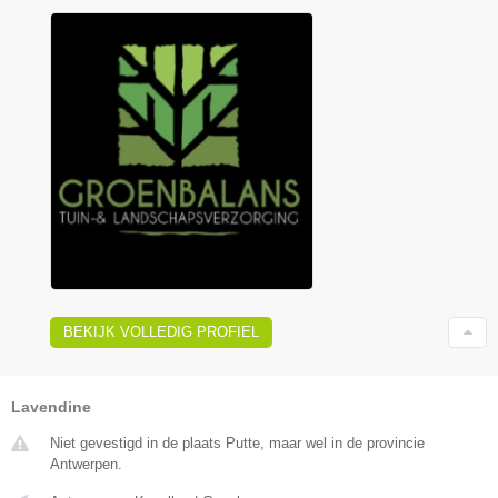
BEKIJK VOLLEDIG PROFIEL
Lavendine
Niet gevestigd in de plaats Putte, maar wel in de provincie
Antwerpen.