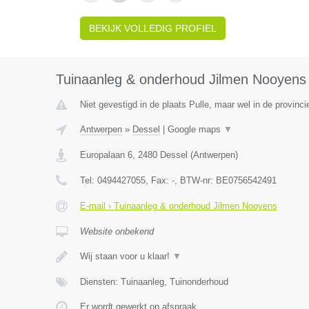
BEKIJK VOLLEDIG PROFIEL
Tuinaanleg & onderhoud Jilmen Nooyens
Niet gevestigd in de plaats Pulle, maar wel in de provinc
Antwerpen
»
Dessel
|
Google maps
▼
Europalaan 6
,
2480
Dessel
(
Antwerpen
)
Tel:
0494427055
, Fax:
-
, BTW-nr:
BE0756542491
E-mail › Tuinaanleg & onderhoud Jilmen Nooyens
Website onbekend
Wij staan voor u klaar!
▼
Diensten: Tuinaanleg, Tuinonderhoud
Er wordt gewerkt op afspraak.