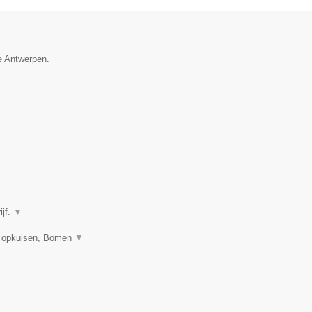
ie Antwerpen.
ijf.
▼
n opkuisen, Bomen
▼