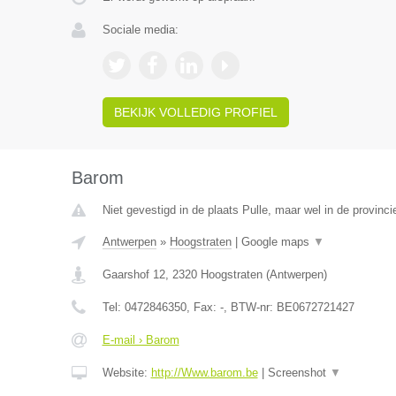
Sociale media:
BEKIJK VOLLEDIG PROFIEL
Barom
Niet gevestigd in de plaats Pulle, maar wel in de provinc
Antwerpen
»
Hoogstraten
|
Google maps
▼
Gaarshof 12
,
2320
Hoogstraten
(
Antwerpen
)
Tel:
0472846350
, Fax:
-
, BTW-nr:
BE0672721427
E-mail › Barom
Website:
http://Www.barom.be
|
Screenshot
▼