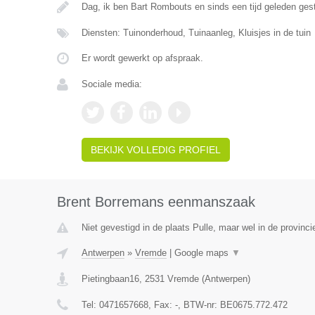
Dag, ik ben Bart Rombouts en sinds een tijd geleden gest
Diensten: Tuinonderhoud, Tuinaanleg, Kluisjes in de tuin
Er wordt gewerkt op afspraak.
Sociale media:
BEKIJK VOLLEDIG PROFIEL
Brent Borremans eenmanszaak
Niet gevestigd in de plaats Pulle, maar wel in de provinc
Antwerpen
»
Vremde
|
Google maps
▼
Pietingbaan16
,
2531
Vremde
(
Antwerpen
)
Tel:
0471657668
, Fax:
-
, BTW-nr:
BE0675.772.472