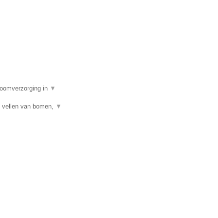
boomverzorging in
▼
n vellen van bomen,
▼