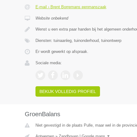
E-mail › Brent Borremans eenmanszaak
Website onbekend
Wenst u een extra paar handen bij het algemeen onderh
Diensten: tuinaanleg, tuinonderhoud, tuinontwerp
Er wordt gewerkt op afspraak.
Sociale media:
BEKIJK VOLLEDIG PROFIEL
GroenBalans
Niet gevestigd in de plaats Pulle, maar wel in de provinc
Antwerpen
»
Zandhoven
|
Google maps
▼