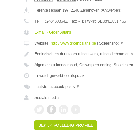
Herentalsebaan 197
,
2240
Zandhoven
(
Antwerpen
)
Tel:
+32484303642
, Fax:
-
, BTW-nr:
BE0841.051.465
E-mail › GroenBalans
Website:
http://www.groenbalans.be
|
Screenshot
▼
Ecologisch en duurzaam tuinontwerp, tuinonderhoud en 
Algemeen tuinonderhoud, Ontwerp en aanleg, Snoeien e
Er wordt gewerkt op afspraak.
Laatste facebook posts
▼
Sociale media:
BEKIJK VOLLEDIG PROFIEL