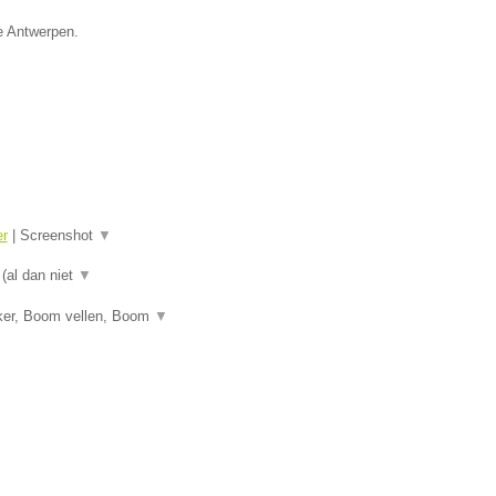
ie Antwerpen.
er
|
Screenshot
▼
 (al dan niet
▼
ker, Boom vellen, Boom
▼