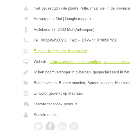
Niet gevestigd in de plaats Pulle, maar wel in de provinc
Antwerpen
»
Mol
|
Google maps
▼
Rollekens 77
,
2400
Mol
(
Antwerpen
)
Tel:
0032494588958
, Fax:
-
, BTW-nr:
0798507958
E-mail › Kempische Houthakker
Website:
https://www.facebook.com/kempischehouthakk
Ik ben boomverzorger in bijberoep, gespecialiseerd in het
Bomen vellen, Bomen snoeien, Bomen kappen, Houthak
Er wordt gewerkt op afspraak.
Laatste facebook posts
▼
Sociale media: