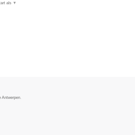
art als
▼
ie Antwerpen.