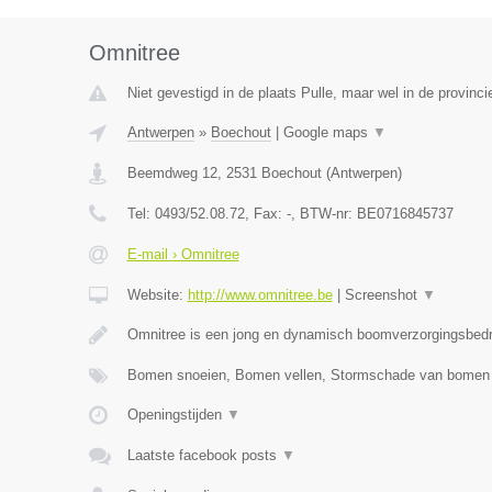
Omnitree
Niet gevestigd in de plaats Pulle, maar wel in de provinc
Antwerpen
»
Boechout
|
Google maps
▼
Beemdweg 12
,
2531
Boechout
(
Antwerpen
)
Tel:
0493/52.08.72
, Fax:
-
, BTW-nr:
BE0716845737
E-mail › Omnitree
Website:
http://www.omnitree.be
|
Screenshot
▼
Omnitree is een jong en dynamisch boomverzorgingsbedr
Bomen snoeien, Bomen vellen, Stormschade van bome
Openingstijden
▼
Laatste facebook posts
▼