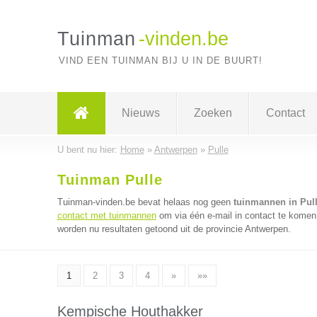
Tuinman
-vinden.be
VIND EEN TUINMAN BIJ U IN DE BUURT!
Nieuws
Zoeken
Contact
U bent nu hier:
Home
»
Antwerpen
»
Pulle
Tuinman Pulle
Tuinman-vinden.be bevat helaas nog geen
tuinmannen in Pul
contact met tuinmannen
om via één e-mail in contact te komen
worden nu resultaten getoond uit de provincie Antwerpen.
1
2
3
4
»
»»
Kempische Houthakker