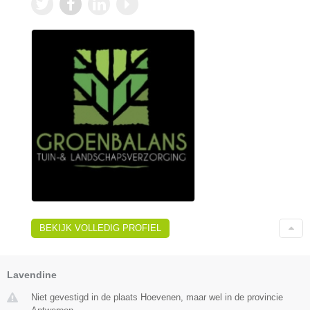
BEKIJK VOLLEDIG PROFIEL
Lavendine
Niet gevestigd in de plaats Hoevenen, maar wel in de provincie