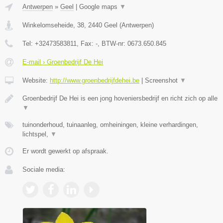
Antwerpen
»
Geel
|
Google maps
▼
Winkelomseheide, 38
,
2440
Geel
(
Antwerpen
)
Tel:
+32473583811
, Fax:
-
, BTW-nr:
0673.650.845
E-mail › Groenbedrijf De Hei
Website:
http://www.groenbedrijfdehei.be
|
Screenshot
▼
Groenbedrijf De Hei is een jong hoveniersbedrijf en richt zich op alle
▼
tuinonderhoud, tuinaanleg, omheiningen, kleine verhardingen,
lichtspel,
▼
Er wordt gewerkt op afspraak.
Sociale media: