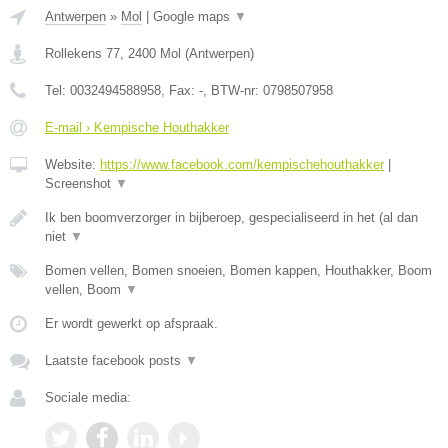
Antwerpen
»
Mol
|
Google maps
▼
Rollekens 77
,
2400
Mol
(
Antwerpen
)
Tel:
0032494588958
, Fax:
-
, BTW-nr:
0798507958
E-mail › Kempische Houthakker
Website:
https://www.facebook.com/kempischehouthakker
|
Screenshot
▼
Ik ben boomverzorger in bijberoep, gespecialiseerd in het (al dan
niet
▼
Bomen vellen, Bomen snoeien, Bomen kappen, Houthakker, Boom
vellen, Boom
▼
Er wordt gewerkt op afspraak.
Laatste facebook posts
▼
Sociale media: