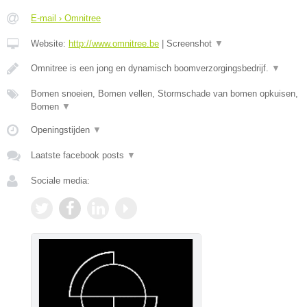
E-mail › Omnitree
Website:
http://www.omnitree.be
|
Screenshot
▼
Omnitree is een jong en dynamisch boomverzorgingsbedrijf.
▼
Bomen snoeien, Bomen vellen, Stormschade van bomen opkuisen,
Bomen
▼
Openingstijden
▼
Laatste facebook posts
▼
Sociale media: