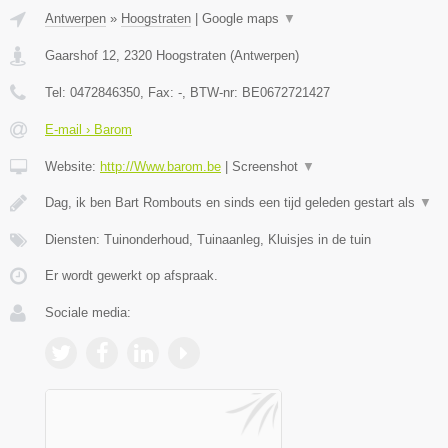
Antwerpen
»
Hoogstraten
|
Google maps
▼
Gaarshof 12
,
2320
Hoogstraten
(
Antwerpen
)
Tel:
0472846350
, Fax:
-
, BTW-nr:
BE0672721427
E-mail › Barom
Website:
http://Www.barom.be
|
Screenshot
▼
Dag, ik ben Bart Rombouts en sinds een tijd geleden gestart als
▼
Diensten: Tuinonderhoud, Tuinaanleg, Kluisjes in de tuin
Er wordt gewerkt op afspraak.
Sociale media: