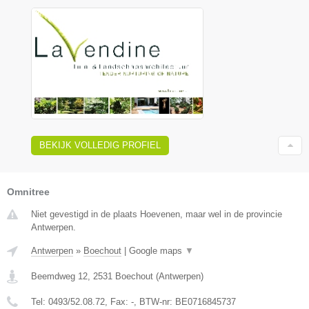
BEKIJK VOLLEDIG PROFIEL
Omnitree
Niet gevestigd in de plaats Hoevenen, maar wel in de provincie
Antwerpen.
Antwerpen
»
Boechout
|
Google maps
▼
Beemdweg 12
,
2531
Boechout
(
Antwerpen
)
Tel:
0493/52.08.72
, Fax:
-
, BTW-nr:
BE0716845737