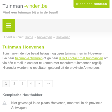
Ik ben een
tuinman
Tuinman
-vinden.be
Vind een tuinman bij u in de buurt!
U bent nu hier:
Home
»
Antwerpen
»
Hoevenen
Tuinman Hoevenen
Tuinman-vinden.be bevat helaas nog geen
tuinmannen in Hoevenen
.
Ga naar
tuinman Antwerpen
of ga naar
direct contact met tuinmannen
om
via één e-mail in contact te komen met meerdere tuinmannen tegelijk.
Hieronder worden nu resultaten getoond uit de provincie Antwerpen.
1
2
3
4
»
»»
Kempische Houthakker
Niet gevestigd in de plaats Hoevenen, maar wel in de provincie
Antwerpen.