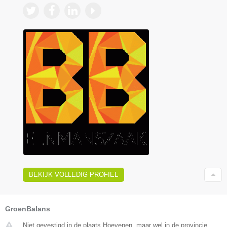
BEKIJK VOLLEDIG PROFIEL
GroenBalans
Niet gevestigd in de plaats Hoevenen, maar wel in de provincie