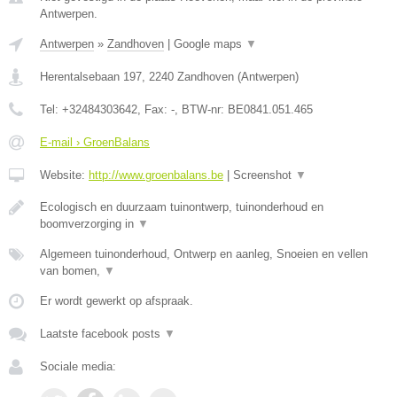
Antwerpen.
Antwerpen
»
Zandhoven
|
Google maps
▼
Herentalsebaan 197
,
2240
Zandhoven
(
Antwerpen
)
Tel:
+32484303642
, Fax:
-
, BTW-nr:
BE0841.051.465
E-mail › GroenBalans
Website:
http://www.groenbalans.be
|
Screenshot
▼
Ecologisch en duurzaam tuinontwerp, tuinonderhoud en
boomverzorging in
▼
Algemeen tuinonderhoud, Ontwerp en aanleg, Snoeien en vellen
van bomen,
▼
Er wordt gewerkt op afspraak.
Laatste facebook posts
▼
Sociale media: