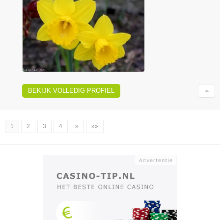
BEKIJK VOLLEDIG PROFIEL
1
2
3
4
»
»»