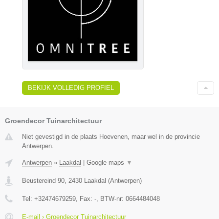
BEKIJK VOLLEDIG PROFIEL
Groendecor Tuinarchitectuur
Niet gevestigd in de plaats Hoevenen, maar wel in de provincie
Antwerpen.
Antwerpen
»
Laakdal
|
Google maps
▼
Beustereind 90
,
2430
Laakdal
(
Antwerpen
)
Tel:
+32474679259
, Fax:
-
, BTW-nr:
0664484048
E-mail › Groendecor Tuinarchitectuur