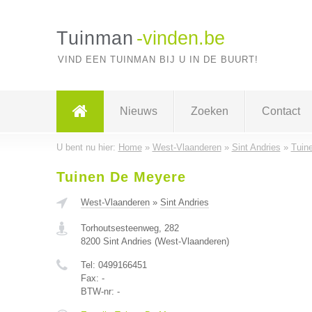
Tuinman
-vinden.be
VIND EEN TUINMAN BIJ U IN DE BUURT!
Nieuws
Zoeken
Contact
U bent nu hier:
Home
»
West-Vlaanderen
»
Sint Andries
»
Tuin
Tuinen De Meyere
West-Vlaanderen
»
Sint Andries
Torhoutsesteenweg, 282
8200
Sint Andries
(
West-Vlaanderen
)
Tel:
0499166451
Fax:
-
BTW-nr:
-