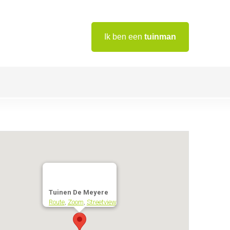
Ik ben een
tuinman
Tuinen De Meyere
Route
,
Zoom
,
Streetview