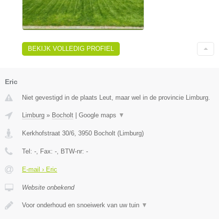
BEKIJK VOLLEDIG PROFIEL
Eric
Niet gevestigd in de plaats Leut, maar wel in de provincie Limburg.
Limburg
»
Bocholt
|
Google maps
▼
Kerkhofstraat 30/6
,
3950
Bocholt
(
Limburg
)
Tel:
-
, Fax:
-
, BTW-nr:
-
E-mail › Eric
Website onbekend
Voor onderhoud en snoeiwerk van uw tuin
▼