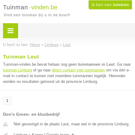
Ik ben een
tuinman
Tuinman
-vinden.be
Vind een tuinman bij u in de buurt!
U bent nu hier:
Home
»
Limburg
»
Leut
Tuinman Leut
Tuinman-vinden.be bevat helaas nog geen
tuinmannen in Leut
. Ga naar
tuinman Limburg
of ga naar
direct contact met tuinmannen
om via één e-
mail in contact te komen met meerdere tuinmannen tegelijk. Hieronder
worden nu resultaten getoond uit de provincie Limburg.
1
Don's Groen- en klusbedrijf
Niet gevestigd in de plaats Leut, maar wel in de provincie Limburg.
Limburg
»
Kanne
|
Google maps
▼