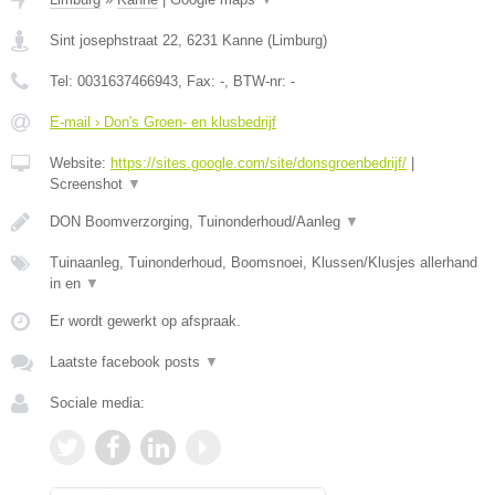
Sint josephstraat 22
,
6231
Kanne
(
Limburg
)
Tel:
0031637466943
, Fax:
-
, BTW-nr:
-
E-mail › Don's Groen- en klusbedrijf
Website:
https://sites.google.com/site/donsgroenbedrijf/
|
Screenshot
▼
DON Boomverzorging, Tuinonderhoud/Aanleg
▼
Tuinaanleg, Tuinonderhoud, Boomsnoei, Klussen/Klusjes allerhand
in en
▼
Er wordt gewerkt op afspraak.
Laatste facebook posts
▼
Sociale media: