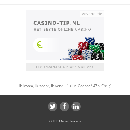
Uw advertentie hier? Mail ons
Ik kwam, ik zocht, ik vond - Julius Caesar / 47 v.Chr. ;)
©
JBB Media
|
Privacy