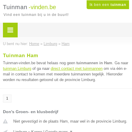
Ik ben een
tuinman
Tuinman
-vinden.be
Vind een tuinman bij u in de buurt!
U bent nu hier:
Home
»
Limburg
»
Ham
Tuinman Ham
Tuinman-vinden.be bevat helaas nog geen
tuinmannen in Ham
. Ga naar
tuinman Limburg
of ga naar
direct contact met tuinmannen
om via één e-
mail in contact te komen met meerdere tuinmannen tegelijk. Hieronder
worden nu resultaten getoond uit de provincie Limburg.
1
Don's Groen- en klusbedrijf
Niet gevestigd in de plaats Ham, maar wel in de provincie Limburg.
Limburg
»
Kanne
|
Google maps
▼