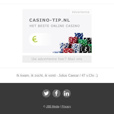
Uw advertentie hier? Mail ons
Ik kwam, ik zocht, ik vond - Julius Caesar / 47 v.Chr. ;)
©
JBB Media
|
Privacy