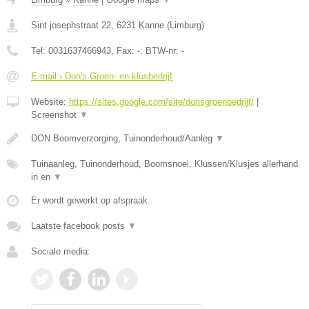
Sint josephstraat 22
,
6231
Kanne
(
Limburg
)
Tel:
0031637466943
, Fax:
-
, BTW-nr:
-
E-mail › Don's Groen- en klusbedrijf
Website:
https://sites.google.com/site/donsgroenbedrijf/
|
Screenshot
▼
DON Boomverzorging, Tuinonderhoud/Aanleg
▼
Tuinaanleg, Tuinonderhoud, Boomsnoei, Klussen/Klusjes allerhand
in en
▼
Er wordt gewerkt op afspraak.
Laatste facebook posts
▼
Sociale media: