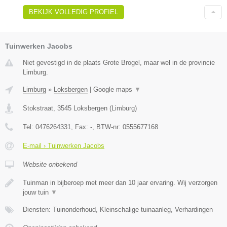
BEKIJK VOLLEDIG PROFIEL
Tuinwerken Jacobs
Niet gevestigd in de plaats Grote Brogel, maar wel in de provincie
Limburg.
Limburg
»
Loksbergen
|
Google maps
▼
Stokstraat
,
3545
Loksbergen
(
Limburg
)
Tel:
0476264331
, Fax:
-
, BTW-nr:
0555677168
E-mail › Tuinwerken Jacobs
Website onbekend
Tuinman in bijberoep met meer dan 10 jaar ervaring. Wij verzorgen
jouw tuin
▼
Diensten: Tuinonderhoud, Kleinschalige tuinaanleg, Verhardingen