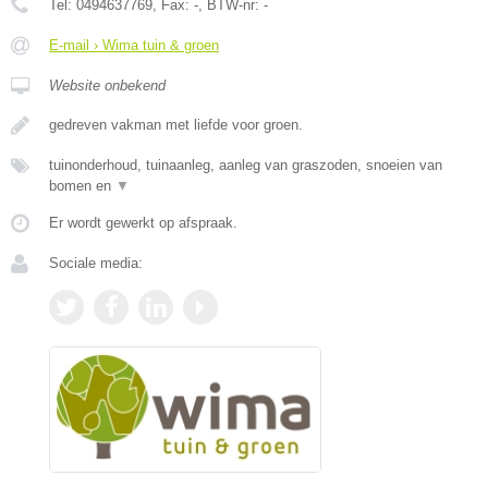
Tel:
0494637769
, Fax:
-
, BTW-nr:
-
E-mail › Wima tuin & groen
Website onbekend
gedreven vakman met liefde voor groen.
tuinonderhoud, tuinaanleg, aanleg van graszoden, snoeien van
bomen en
▼
Er wordt gewerkt op afspraak.
Sociale media: