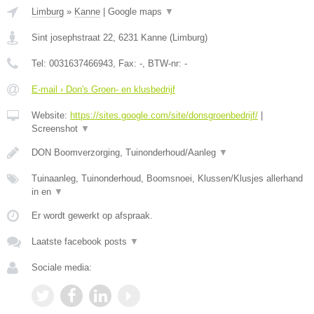
Limburg
»
Kanne
|
Google maps
▼
Sint josephstraat 22
,
6231
Kanne
(
Limburg
)
Tel:
0031637466943
, Fax:
-
, BTW-nr:
-
E-mail › Don's Groen- en klusbedrijf
Website:
https://sites.google.com/site/donsgroenbedrijf/
|
Screenshot
▼
DON Boomverzorging, Tuinonderhoud/Aanleg
▼
Tuinaanleg, Tuinonderhoud, Boomsnoei, Klussen/Klusjes allerhand
in en
▼
Er wordt gewerkt op afspraak.
Laatste facebook posts
▼
Sociale media: