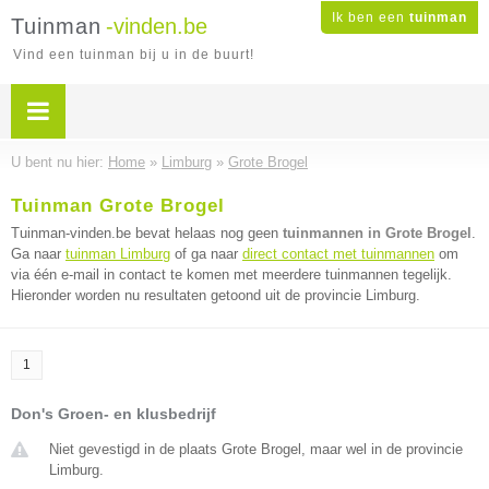
Ik ben een
tuinman
Tuinman
-vinden.be
Vind een tuinman bij u in de buurt!
U bent nu hier:
Home
»
Limburg
»
Grote Brogel
Tuinman Grote Brogel
Tuinman-vinden.be bevat helaas nog geen
tuinmannen in Grote Brogel
.
Ga naar
tuinman Limburg
of ga naar
direct contact met tuinmannen
om
via één e-mail in contact te komen met meerdere tuinmannen tegelijk.
Hieronder worden nu resultaten getoond uit de provincie Limburg.
1
Don's Groen- en klusbedrijf
Niet gevestigd in de plaats Grote Brogel, maar wel in de provincie
Limburg.