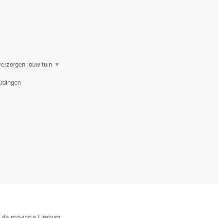
verzorgen jouw tuin
▼
ardingen
 de provincie Limburg.