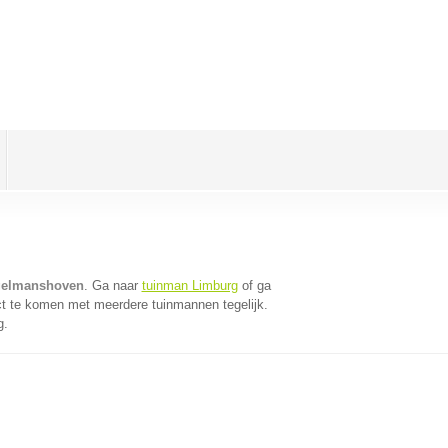
gelmanshoven
. Ga naar
tuinman Limburg
of ga
ct te komen met meerdere tuinmannen tegelijk.
g.