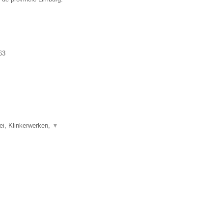
63
i, Klinkerwerken,
▼