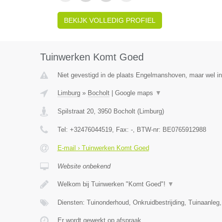
BEKIJK VOLLEDIG PROFIEL
Tuinwerken Komt Goed
Niet gevestigd in de plaats Engelmanshoven, maar wel in
Limburg
»
Bocholt
|
Google maps
▼
Spilstraat 20
,
3950
Bocholt
(
Limburg
)
Tel:
+32476044519
, Fax:
-
, BTW-nr:
BE0765912988
E-mail › Tuinwerken Komt Goed
Website onbekend
Welkom bij Tuinwerken "Komt Goed"!
▼
Diensten: Tuinonderhoud, Onkruidbestrijding, Tuinaanleg
Er wordt gewerkt op afspraak.