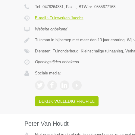
Tel:
0476264331
, Fax:
-
, BTW-nr:
0555677168
E-mail › Tuinwerken Jacobs
Website onbekend
Tuinman in bijberoep met meer dan 10 jaar ervaring. Wij 
Diensten: Tuinonderhoud, Kleinschalige tuinaanleg, Verh
Openingstijden onbekend
Sociale media:
BEKIJK VOLLEDIG PROFIEL
Peter Van Houdt
Niet gevestigd in de plaats Engelmanshoven, maar wel in