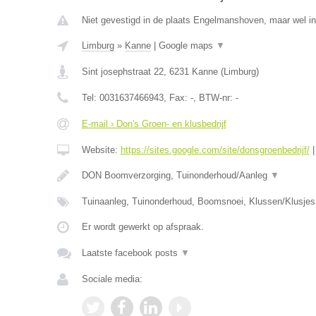
Niet gevestigd in de plaats Engelmanshoven, maar wel in
Limburg
»
Kanne
|
Google maps
▼
Sint josephstraat 22
,
6231
Kanne
(
Limburg
)
Tel:
0031637466943
, Fax:
-
, BTW-nr:
-
E-mail › Don's Groen- en klusbedrijf
Website:
https://sites.google.com/site/donsgroenbedrijf/
DON Boomverzorging, Tuinonderhoud/Aanleg
▼
Tuinaanleg, Tuinonderhoud, Boomsnoei, Klussen/Klusjes 
Er wordt gewerkt op afspraak.
Laatste facebook posts
▼
Sociale media: