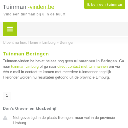
Ik ben een
tuinman
Tuinman
-vinden.be
Vind een tuinman bij u in de buurt!
U bent nu hier:
Home
»
Limburg
»
Beringen
Tuinman Beringen
Tuinman-vinden.be bevat helaas nog geen
tuinmannen in Beringen
. Ga
naar
tuinman Limburg
of ga naar
direct contact met tuinmannen
om via
één e-mail in contact te komen met meerdere tuinmannen tegelijk.
Hieronder worden nu resultaten getoond uit de provincie Limburg.
1
Don's Groen- en klusbedrijf
Niet gevestigd in de plaats Beringen, maar wel in de provincie
Limburg.