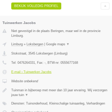
BEKIJK VOLLEDIG PROFIEL
Tuinwerken Jacobs
Niet gevestigd in de plaats Beringen, maar wel in de provincie
Limburg.
Limburg
»
Loksbergen
|
Google maps
▼
Stokstraat
,
3545
Loksbergen
(
Limburg
)
Tel:
0476264331
, Fax:
-
, BTW-nr:
0555677168
E-mail › Tuinwerken Jacobs
Website onbekend
Tuinman in bijberoep met meer dan 10 jaar ervaring. Wij verzorgen
jouw tuin
▼
Diensten: Tuinonderhoud, Kleinschalige tuinaanleg, Verhardingen