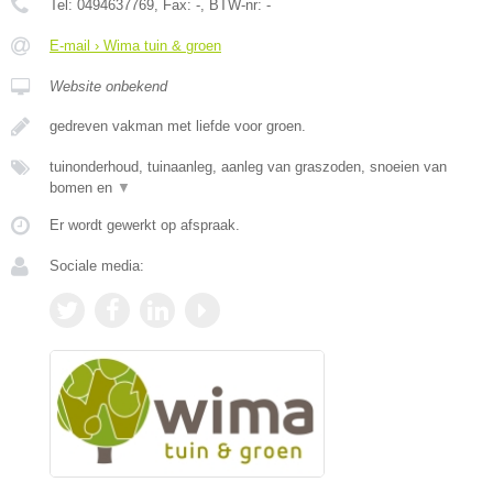
Tel:
0494637769
, Fax:
-
, BTW-nr:
-
E-mail › Wima tuin & groen
Website onbekend
gedreven vakman met liefde voor groen.
tuinonderhoud, tuinaanleg, aanleg van graszoden, snoeien van
bomen en
▼
Er wordt gewerkt op afspraak.
Sociale media: