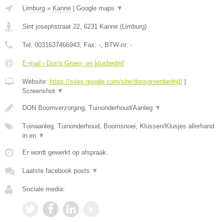
Limburg
»
Kanne
|
Google maps
▼
Sint josephstraat 22
,
6231
Kanne
(
Limburg
)
Tel:
0031637466943
, Fax:
-
, BTW-nr:
-
E-mail › Don's Groen- en klusbedrijf
Website:
https://sites.google.com/site/donsgroenbedrijf/
|
Screenshot
▼
DON Boomverzorging, Tuinonderhoud/Aanleg
▼
Tuinaanleg, Tuinonderhoud, Boomsnoei, Klussen/Klusjes allerhand
in en
▼
Er wordt gewerkt op afspraak.
Laatste facebook posts
▼
Sociale media: