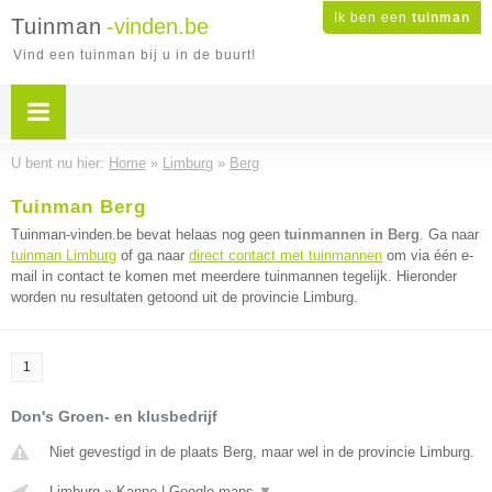
Ik ben een
tuinman
Tuinman
-vinden.be
Vind een tuinman bij u in de buurt!
U bent nu hier:
Home
»
Limburg
»
Berg
Tuinman Berg
Tuinman-vinden.be bevat helaas nog geen
tuinmannen in Berg
. Ga naar
tuinman Limburg
of ga naar
direct contact met tuinmannen
om via één e-
mail in contact te komen met meerdere tuinmannen tegelijk. Hieronder
worden nu resultaten getoond uit de provincie Limburg.
1
Don's Groen- en klusbedrijf
Niet gevestigd in de plaats Berg, maar wel in de provincie Limburg.
Limburg
»
Kanne
|
Google maps
▼