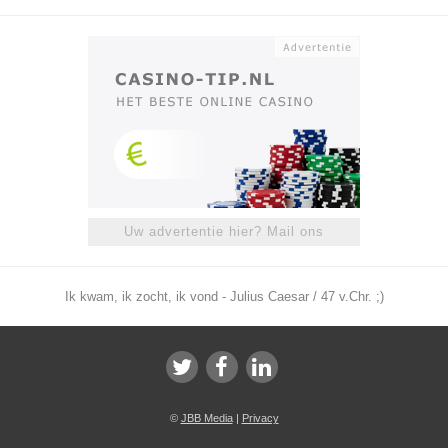
Uw advertentie hier? Mail ons
Ik kwam, ik zocht, ik vond - Julius Caesar / 47 v.Chr. ;)
©
JBB Media
|
Privacy