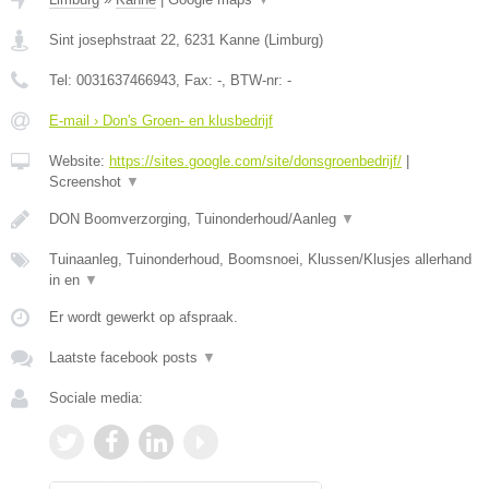
Sint josephstraat 22
,
6231
Kanne
(
Limburg
)
Tel:
0031637466943
, Fax:
-
, BTW-nr:
-
E-mail › Don's Groen- en klusbedrijf
Website:
https://sites.google.com/site/donsgroenbedrijf/
|
Screenshot
▼
DON Boomverzorging, Tuinonderhoud/Aanleg
▼
Tuinaanleg, Tuinonderhoud, Boomsnoei, Klussen/Klusjes allerhand
in en
▼
Er wordt gewerkt op afspraak.
Laatste facebook posts
▼
Sociale media: