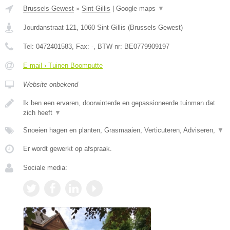
Brussels-Gewest
»
Sint Gillis
|
Google maps
▼
Jourdanstraat 121
,
1060
Sint Gillis
(
Brussels-Gewest
)
Tel:
0472401583
, Fax:
-
, BTW-nr:
BE0779909197
E-mail › Tuinen Boomputte
Website onbekend
Ik ben een ervaren, doorwinterde en gepassioneerde tuinman dat
zich heeft
▼
Snoeien hagen en planten, Grasmaaien, Verticuteren, Adviseren,
▼
Er wordt gewerkt op afspraak.
Sociale media: