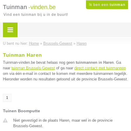
Ik ben een
tuinman
Tuinman
-vinden.be
Vind een tuinman bij u in de buurt!
U bent nu hier:
Home
»
Brussels-Gewest
»
Haren
Tuinman Haren
Tuinman-vinden.be bevat helaas nog geen
tuinmannen in Haren
. Ga
naar
tuinman Brussels-Gewest
of ga naar
direct contact met tuinmannen
om via één e-mail in contact te komen met meerdere tuinmannen tegelijk.
Hieronder worden nu resultaten getoond uit de provincie Brussels-Gewest.
1
Tuinen Boomputte
Niet gevestigd in de plaats Haren, maar wel in de provincie
Brussels-Gewest.